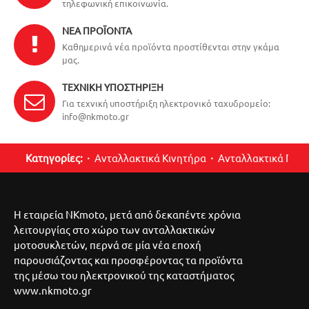
τηλεφωνική επικοινωνία.
ΝΈΑ ΠΡΟΪΌΝΤΑ
Καθημερινά νέα προϊόντα προστίθενται στην γκάμα
μας.
ΤΕΧΝΙΚΉ ΥΠΟΣΤΉΡΙΞΗ
Για τεχνική υποστήριξη ηλεκτρονικό ταχυδρομείο:
info@nkmoto.gr
Κατηγορίες:
Ανταλλακτικά Κινητήρα
Ανταλλακτικά Περ
Η εταιρεία NKmoto, μετά από δεκαπέντε χρόνια
λειτουργίας στο χώρο των ανταλλακτικών
μοτοσυκλετών, περνά σε μία νέα εποχή
παρουσιάζοντας και προσφέροντας τα προϊόντα
της μέσω του ηλεκτρονικού της καταστήματος
www.nkmoto.gr