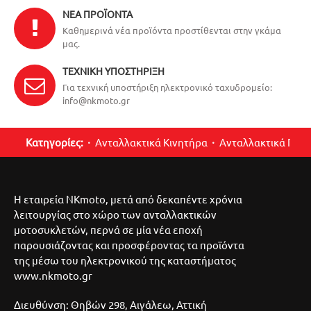
ΝΈΑ ΠΡΟΪΌΝΤΑ
Καθημερινά νέα προϊόντα προστίθενται στην γκάμα
μας.
ΤΕΧΝΙΚΉ ΥΠΟΣΤΉΡΙΞΗ
Για τεχνική υποστήριξη ηλεκτρονικό ταχυδρομείο:
info@nkmoto.gr
Κατηγορίες:
Ανταλλακτικά Κινητήρα
Ανταλλακτικά Περ
Η εταιρεία NKmoto, μετά από δεκαπέντε χρόνια
λειτουργίας στο χώρο των ανταλλακτικών
μοτοσυκλετών, περνά σε μία νέα εποχή
παρουσιάζοντας και προσφέροντας τα προϊόντα
της μέσω του ηλεκτρονικού της καταστήματος
www.nkmoto.gr
Διευθύνση: Θηβών 298, Αιγάλεω, Αττική