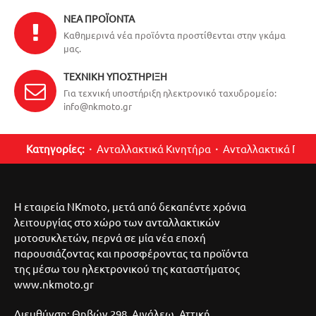
ΝΈΑ ΠΡΟΪΌΝΤΑ
Καθημερινά νέα προϊόντα προστίθενται στην γκάμα
μας.
ΤΕΧΝΙΚΉ ΥΠΟΣΤΉΡΙΞΗ
Για τεχνική υποστήριξη ηλεκτρονικό ταχυδρομείο:
info@nkmoto.gr
Κατηγορίες:
Ανταλλακτικά Κινητήρα
Ανταλλακτικά Περ
Η εταιρεία NKmoto, μετά από δεκαπέντε χρόνια
λειτουργίας στο χώρο των ανταλλακτικών
μοτοσυκλετών, περνά σε μία νέα εποχή
παρουσιάζοντας και προσφέροντας τα προϊόντα
της μέσω του ηλεκτρονικού της καταστήματος
www.nkmoto.gr
Διευθύνση: Θηβών 298, Αιγάλεω, Αττική