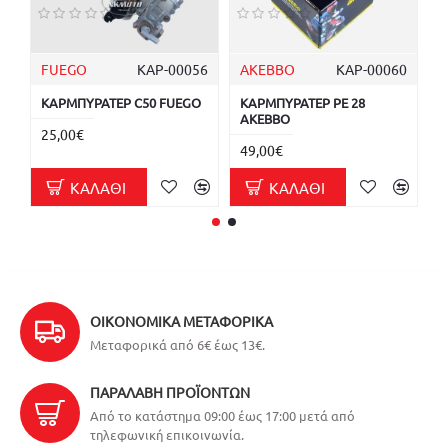
FUEGO
ΚΑΡ-00056
AKEBBO
ΚΑΡ-00060
S
ΚΑΡΜΠΥΡΑΤΕΡ C50 FUEGO
ΚΑΡΜΠΥΡΑΤΕΡ PE 28
Σ
AKEBBO
Κ
25,00€
49,00€
5
ΚΑΛΆΘΙ
ΚΑΛΆΘΙ
ΟΙΚΟΝΟΜΙΚΆ ΜΕΤΑΦΟΡΙΚΆ
Μεταφορικά από 6€ έως 13€.
ΠΑΡΑΛΑΒΉ ΠΡΟΪΌΝΤΩΝ
Από το κατάστημα 09:00 έως 17:00 μετά από
τηλεφωνική επικοινωνία.