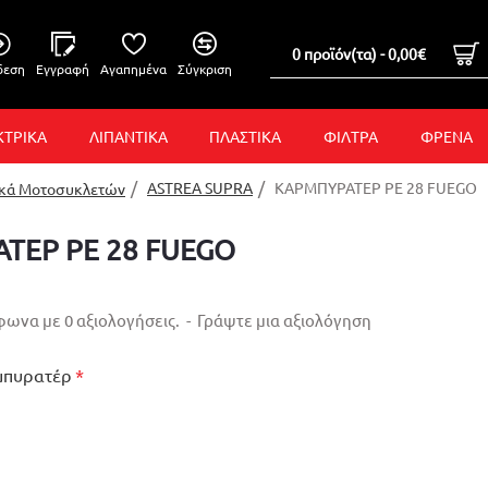
0 προϊόν(τα) - 0,00€
δεση
Εγγραφή
Αγαπημένα
Σύγκριση
ΚΤΡΙΚΑ
ΛΙΠΑΝΤΙΚΑ
ΠΛΑΣΤΙΚΑ
ΦΙΛΤΡΑ
ΦΡΕΝΑ
ASTREA SUPRA
ΚΑΡΜΠΥΡΑΤΕΡ PE 28 FUEGO
ικά Μοτοσυκλετών
ΤΕΡ PE 28 FUEGO
ωνα με 0 αξιολογήσεις.
-
Γράψτε μια αξιολόγηση
μπυρατέρ