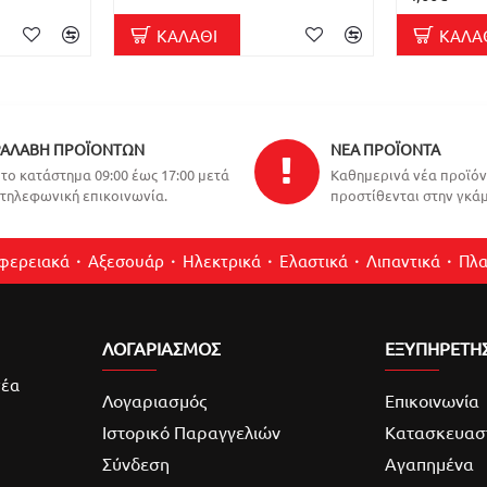
ΚΑΛΆΘΙ
ΚΑΛΆ
ΑΛΑΒΉ ΠΡΟΪΌΝΤΩΝ
ΝΈΑ ΠΡΟΪΌΝΤΑ
το κατάστημα 09:00 έως 17:00 μετά
Καθημερινά νέα προϊό
τηλεφωνική επικοινωνία.
προστίθενται στην γκάμ
ιφερειακά
Αξεσουάρ
Ηλεκτρικά
Ελαστικά
Λιπαντικά
Πλα
ΛΟΓΑΡΙΑΣΜΌΣ
ΕΞΥΠΗΡΕΤΗ
νέα
Λογαριασμός
Επικοινωνία
Ιστορικό Παραγγελιών
Κατασκευασ
Σύνδεση
Αγαπημένα