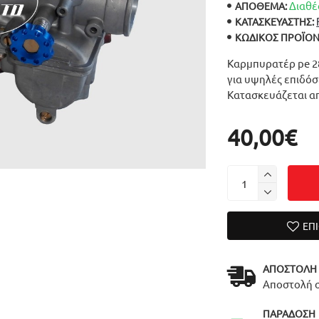
Διαθέ
ΑΠΟΘΕΜΑ:
ΚΑΤΑΣΚΕΥΑΣΤΉΣ:
ΚΩΔΙΚΌΣ ΠΡΟΪΌΝ
Καρμπυρατέρ pe 28
για υψηλές επιδόσε
Κατασκευάζεται απ
40,00€
ΕΠ
ΑΠΟΣΤΟΛΉ
Αποστολή σ
ΠΑΡΆΔΟΣΗ