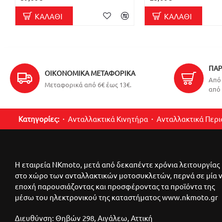
ΚΑΛΆΘΙ
ΚΑΛΆΘΙ
ΠΑΡ
ΟΙΚΟΝΟΜΙΚΆ ΜΕΤΑΦΟΡΙΚΆ
Από 
Μεταφορικά από 6€ έως 13€.
από 
Κατηγορίες:
Ανταλλακτικά Κινητήρα
Ανταλλακτικά Περ
Η εταιρεία NKmoto, μετά από δεκαπέντε χρόνια λειτουργίας
στο χώρο των ανταλλακτικών μοτοσυκλετών, περνά σε μία 
εποχή παρουσιάζοντας και προσφέροντας τα προϊόντα της
μέσω του ηλεκτρονικού της καταστήματος www.nkmoto.gr
Διευθύνση: Θηβών 298, Αιγάλεω, Αττική