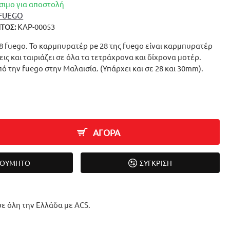
σιμο για αποστολή
FUEGO
ΚΑΡ-00053
ΤΟΣ:
 fuego. Το καρμπυρατέρ pe 28 της fuego είναι καρμπυρατέρ
ις και ταιριάζει σε όλα τα τετράχρονα και δίχρονα μοτέρ.
ό την fuego στην Μαλαισία. (Υπάρχει και σε 28 και 30mm).
ΑΓΟΡΑ
ΙΘΥΜΗΤΌ
ΣΎΓΚΡΙΣΗ
ε όλη την Ελλάδα με ACS.