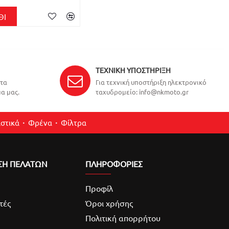
ΘΙ
ΤΕΧΝΙΚΉ ΥΠΟΣΤΉΡΙΞΗ
ντα
Για τεχνική υποστήριξη ηλεκτρονικό
α μας.
ταχυδρομείο: info@nkmoto.gr
στικά
Φρένα
Φίλτρα
ΣΗ ΠΕΛΑΤΩΝ
ΠΛΗΡΟΦΟΡΙΕΣ
Προφίλ
τές
Όροι χρήσης
Πολιτική απορρήτου