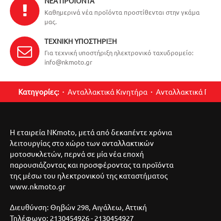
ΝΈΑ ΠΡΟΪΌΝΤΑ
Καθημερινά νέα προϊόντα προστίθενται στην γκάμα
μας.
ΤΕΧΝΙΚΉ ΥΠΟΣΤΉΡΙΞΗ
Για τεχνική υποστήριξη ηλεκτρονικό ταχυδρομείο:
info@nkmoto.gr
Κατηγορίες:
Ανταλλακτικά Κινητήρα
Ανταλλακτικά Περ
Η εταιρεία NKmoto, μετά από δεκαπέντε χρόνια
λειτουργίας στο χώρο των ανταλλακτικών
μοτοσυκλετών, περνά σε μία νέα εποχή
παρουσιάζοντας και προσφέροντας τα προϊόντα
της μέσω του ηλεκτρονικού της καταστήματος
www.nkmoto.gr
Διευθύνση: Θηβών 298, Αιγάλεω, Αττική
Τηλέφωνο: 2130454926 - 2130454927