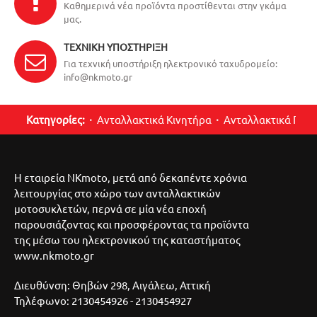
Καθημερινά νέα προϊόντα προστίθενται στην γκάμα
μας.
ΤΕΧΝΙΚΉ ΥΠΟΣΤΉΡΙΞΗ
Για τεχνική υποστήριξη ηλεκτρονικό ταχυδρομείο:
info@nkmoto.gr
Κατηγορίες:
Ανταλλακτικά Κινητήρα
Ανταλλακτικά Περ
Η εταιρεία NKmoto, μετά από δεκαπέντε χρόνια
λειτουργίας στο χώρο των ανταλλακτικών
μοτοσυκλετών, περνά σε μία νέα εποχή
παρουσιάζοντας και προσφέροντας τα προϊόντα
της μέσω του ηλεκτρονικού της καταστήματος
www.nkmoto.gr
Διευθύνση: Θηβών 298, Αιγάλεω, Αττική
Τηλέφωνο: 2130454926 - 2130454927