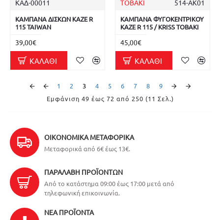
ΚΑΔ-00011
TOBAKI
514-AK01
ΚΑΜΠΑΝΑ ΔΙΣΚΩΝ KAZE R
ΚΑΜΠΑΝΑ ΦΥΓΟΚΕΝΤΡΙΚΟΥ
115 TAIWAN
KAZE R 115 / KRISS TOBAKI
39,00€
45,00€
ΚΑΛΆΘΙ
ΚΑΛΆΘΙ
1
2
3
4
5
6
7
8
9
Εμφάνιση 49 έως 72 από 250 (11 Σελ.)
ΟΙΚΟΝΟΜΙΚΆ ΜΕΤΑΦΟΡΙΚΆ
Μεταφορικά από 6€ έως 13€.
ΠΑΡΑΛΑΒΉ ΠΡΟΪΌΝΤΩΝ
Από το κατάστημα 09:00 έως 17:00 μετά από
τηλεφωνική επικοινωνία.
ΝΈΑ ΠΡΟΪΌΝΤΑ