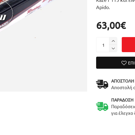
Apido.
63,00€
ΕΠ
ΑΠΟΣΤΟΛΉ
Αποστολή σ
ΠΑΡΆΔΟΣΗ
Παραδόσεις
για έλεγχο