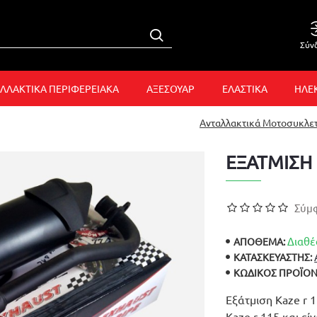
Σύν
ΛΛΑΚΤΙΚΑ ΠΕΡΙΦΕΡΕΙΑΚΑ
ΑΞΕΣΟΥΑΡ
ΕΛΑΣΤΙΚΑ
ΗΛΕ
Ανταλλακτικά Μοτοσυκλε
ΕΞΑΤΜΙΣΗ 
Σύμφ
Διαθέ
ΑΠΟΘΕΜΑ:
ΚΑΤΑΣΚΕΥΑΣΤΉΣ:
ΚΩΔΙΚΌΣ ΠΡΟΪΌΝ
Εξάτμιση Kaze r 1
Kaze r 115 και εί