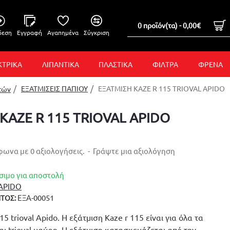
0 προϊόν(τα) - 0,00€
δεση
Εγγραφή
Αγαπημένα
Σύγκριση
ΚΤΡΙΚΑ
ΛΙΠΑΝΤΙΚΑ
ΠΛΑΣΤΙΚΑ
ΦΙΛΤΡΑ
ΦΡΕΝΑ
ΕΞΑΤΜΙΣΕΙΣ ΠΑΠΙΟΥ
ΕΞΑΤΜΙΣΗ KAZE R 115 TRIOVAL APIDO
τών
KAZE R 115 TRIOVAL APIDO
ωνα με 0 αξιολογήσεις.
-
Γράψτε μια αξιολόγηση
σιμο για αποστολή
APIDO
ΕΞΑ-00051
ΤΟΣ:
15 trioval Apido. Η εξάτμιση Kaze r 115 είναι για όλα τα
ναι trioval μαύρη. Η εξάτμιση κατασκευάζεται από την