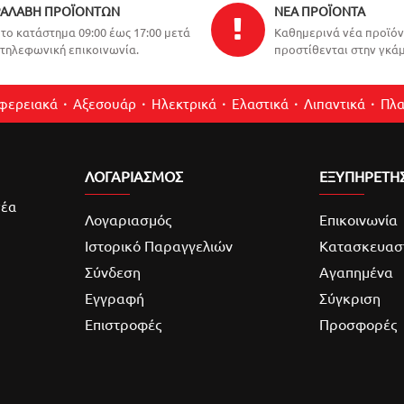
ΑΛΑΒΉ ΠΡΟΪΌΝΤΩΝ
ΝΈΑ ΠΡΟΪΌΝΤΑ
το κατάστημα 09:00 έως 17:00 μετά
Καθημερινά νέα προϊό
τηλεφωνική επικοινωνία.
προστίθενται στην γκάμ
ιφερειακά
Αξεσουάρ
Ηλεκτρικά
Ελαστικά
Λιπαντικά
Πλα
ΛΟΓΑΡΙΑΣΜΌΣ
ΕΞΥΠΗΡΕΤΗ
νέα
Λογαριασμός
Επικοινωνία
Ιστορικό Παραγγελιών
Κατασκευασ
Σύνδεση
Αγαπημένα
Εγγραφή
Σύγκριση
Επιστροφές
Προσφορές