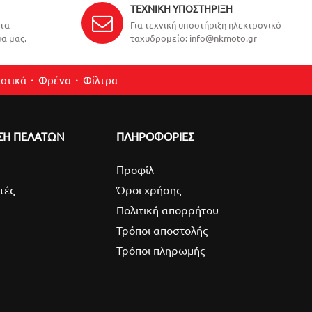
ΤΕΧΝΙΚΉ ΥΠΟΣΤΉΡΙΞΗ
ντα
Για τεχνική υποστήριξη ηλεκτρονικό
α μας.
ταχυδρομείο: info@nkmoto.gr
στικά
Φρένα
Φίλτρα
ΣΗ ΠΕΛΑΤΩΝ
ΠΛΗΡΟΦΟΡΙΕΣ
Προφίλ
τές
Όροι χρήσης
Πολιτική απορρήτου
Τρόποι αποστολής
Τρόποι πληρωμής