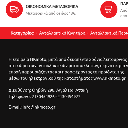
ΠΑΡ
ΟΙΚΟΝΟΜΙΚΆ ΜΕΤΑΦΟΡΙΚΆ
Από 
Μεταφορικά από 6€ έως 13€.
από 
Κατηγορίες:
Ανταλλακτικά Κινητήρα
Ανταλλακτικά Περ
Η εταιρεία NKmoto, μετά από δεκαπέντε χρόνια λειτουργίας
στο χώρο των ανταλλακτικών μοτοσυκλετών, περνά σε μία 
εποχή παρουσιάζοντας και προσφέροντας τα προϊόντα της
μέσω του ηλεκτρονικού της καταστήματος www.nkmoto.gr
Διευθύνση: Θηβών 298, Αιγάλεω, Αττική
Τηλέφωνο: 2130454926 - 2130454927
E-mail: info@nkmoto.gr