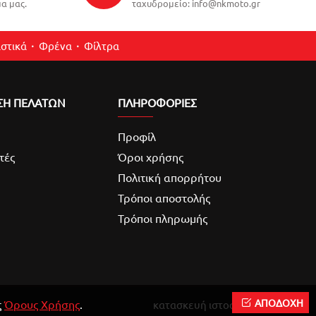
α μας.
ταχυδρομείο: info@nkmoto.gr
στικά
Φρένα
Φίλτρα
ΣΗ ΠΕΛΑΤΩΝ
ΠΛΗΡΟΦΟΡΙΕΣ
Προφίλ
τές
Όροι χρήσης
Πολιτική απορρήτου
Τρόποι αποστολής
Τρόποι πληρωμής
ΑΠΟΔΟΧΗ
ς
Όρους Χρήσης
.
κατασκευή ιστοσελίδας
Reweb