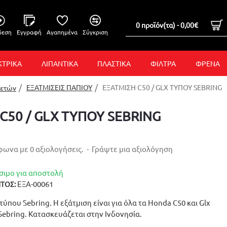
0 προϊόν(τα) - 0,00€
δεση
Εγγραφή
Αγαπημένα
Σύγκριση
ΚΤΡΙΚΑ
ΛΙΠΑΝΤΙΚΑ
ΠΛΑΣΤΙΚΑ
ΦΙΛΤΡΑ
ΦΡΕΝΑ
ΕΞΑΤΜΙΣΕΙΣ ΠΑΠΙΟΥ
ΕΞΑΤΜΙΣΗ C50 / GLX ΤΥΠΟΥ SEBRING
λετών
C50 / GLX ΤΥΠΟΥ SEBRING
ωνα με 0 αξιολογήσεις.
-
Γράψτε μια αξιολόγηση
σιμο για αποστολή
ΕΞΑ-00061
ΤΟΣ:
 τύπου Sebring. Η εξάτμιση είναι για όλα τα Honda C50 και Glx
 Sebring. Κατασκευάζεται στην Ινδονησία.