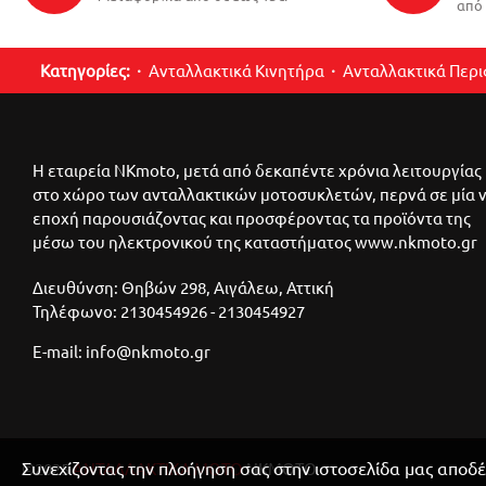
από 
Κατηγορίες:
Ανταλλακτικά Κινητήρα
Ανταλλακτικά Περ
Η εταιρεία NKmoto, μετά από δεκαπέντε χρόνια λειτουργίας
στο χώρο των ανταλλακτικών μοτοσυκλετών, περνά σε μία 
εποχή παρουσιάζοντας και προσφέροντας τα προϊόντα της
μέσω του ηλεκτρονικού της καταστήματος www.nkmoto.gr
Διευθύνση: Θηβών 298, Αιγάλεω, Αττική
Τηλέφωνο: 2130454926 - 2130454927
E-mail: info@nkmoto.gr
Συνεχίζοντας την πλοήγηση σας στην ιστοσελίδα μας αποδέ
©2025
ΑΝΤΑΛΛΑΚΤΙΚΑ ΜΟΤΟ
ΝΚΜΟΤΟ