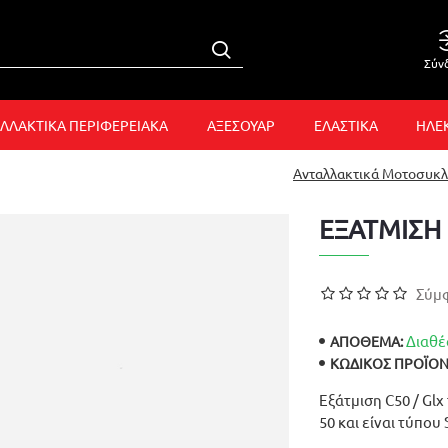
Σύν
ΛΛΑΚΤΙΚΑ ΠΕΡΙΦΕΡΕΙΑΚΑ
ΑΞΕΣΟΥΑΡ
ΕΛΑΣΤΙΚΑ
ΗΛΕ
Ανταλλακτικά Μοτοσυκ
ΕΞΑΤΜΙΣΗ 
Σύμφ
Διαθέ
ΑΠΟΘΕΜΑ:
ΚΩΔΙΚΌΣ ΠΡΟΪΌΝ
Εξάτμιση C50 / Glx
50 και είναι τύπου