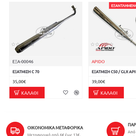
ΕΞΑΝΤΛΗΜΈΝ
ΕΞΑ-00046
APIDO
ΕΞΑΤΜΙΣΗ C 70
ΕΞΑΤΜΙΣΗ C50 / GLX AP
35,00€
39,00€
ΚΑΛΆΘΙ
ΚΑΛΆΘΙ
ΠΑΡ
ΟΙΚΟΝΟΜΙΚΆ ΜΕΤΑΦΟΡΙΚΆ
Από 
Μεταφορικά από 6€ έως 13€.