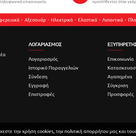
τηλεφωνική επικοινωνία.
προστίθενται στην γκάμ
ιφερειακά
Αξεσουάρ
Ηλεκτρικά
Ελαστικά
Λιπαντικά
Πλα
ΛΟΓΑΡΙΑΣΜΌΣ
ΕΞΥΠΗΡΕΤΗ
νέα
Λογαριασμός
Επικοινωνία
Ιστορικό Παραγγελιών
Κατασκευασ
Σύνδεση
Αγαπημένα
Εγγραφή
Σύγκριση
Επιστροφές
Προσφορές
χεστε την χρήση cookies, την πολιτική απορρήτου μας και του