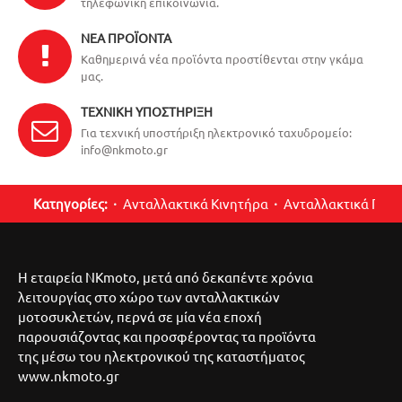
τηλεφωνική επικοινωνία.
ΝΈΑ ΠΡΟΪΌΝΤΑ
Καθημερινά νέα προϊόντα προστίθενται στην γκάμα
μας.
ΤΕΧΝΙΚΉ ΥΠΟΣΤΉΡΙΞΗ
Για τεχνική υποστήριξη ηλεκτρονικό ταχυδρομείο:
info@nkmoto.gr
Κατηγορίες:
Ανταλλακτικά Κινητήρα
Ανταλλακτικά Περ
Η εταιρεία NKmoto, μετά από δεκαπέντε χρόνια
λειτουργίας στο χώρο των ανταλλακτικών
μοτοσυκλετών, περνά σε μία νέα εποχή
παρουσιάζοντας και προσφέροντας τα προϊόντα
της μέσω του ηλεκτρονικού της καταστήματος
www.nkmoto.gr