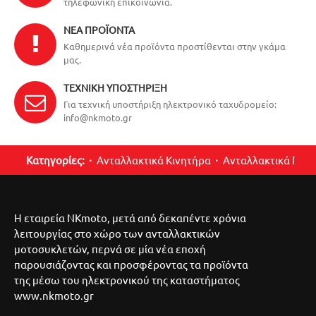
τηλεφωνική επικοινωνία.
ΝΈΑ ΠΡΟΪΌΝΤΑ
Καθημερινά νέα προϊόντα προστίθενται στην γκάμα
μας.
ΤΕΧΝΙΚΉ ΥΠΟΣΤΉΡΙΞΗ
Για τεχνική υποστήριξη ηλεκτρονικό ταχυδρομείο:
info@nkmoto.gr
Κατηγορίες:
Ανταλλακτικά Κινητήρα
Ανταλλακτικά Περ
Η εταιρεία NKmoto, μετά από δεκαπέντε χρόνια
λειτουργίας στο χώρο των ανταλλακτικών
μοτοσυκλετών, περνά σε μία νέα εποχή
παρουσιάζοντας και προσφέροντας τα προϊόντα
της μέσω του ηλεκτρονικού της καταστήματος
www.nkmoto.gr