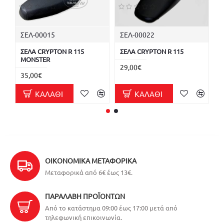
ΣΕΛ-00015
ΣΕΛ-00022
ΣΕΛΑ CRYPTON R 115
ΣΕΛΑ CRYPTON R 115
Σ
MONSTER
Γ
29,00€
35,00€
4
ΚΑΛΆΘΙ
ΚΑΛΆΘΙ
ΟΙΚΟΝΟΜΙΚΆ ΜΕΤΑΦΟΡΙΚΆ
Μεταφορικά από 6€ έως 13€.
ΠΑΡΑΛΑΒΉ ΠΡΟΪΌΝΤΩΝ
Από το κατάστημα 09:00 έως 17:00 μετά από
τηλεφωνική επικοινωνία.