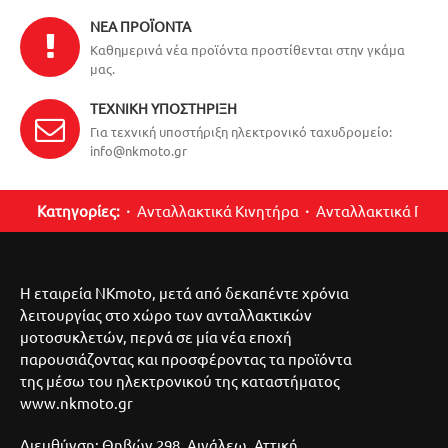
ΝΈΑ ΠΡΟΪΌΝΤΑ
Καθημερινά νέα προϊόντα προστίθενται στην γκάμα
μας.
ΤΕΧΝΙΚΉ ΥΠΟΣΤΉΡΙΞΗ
Για τεχνική υποστήριξη ηλεκτρονικό ταχυδρομείο:
info@nkmoto.gr
Κατηγορίες:
Ανταλλακτικά Κινητήρα
Ανταλλακτικά Περ
Η εταιρεία NKmoto, μετά από δεκαπέντε χρόνια
λειτουργίας στο χώρο των ανταλλακτικών
μοτοσυκλετών, περνά σε μία νέα εποχή
παρουσιάζοντας και προσφέροντας τα προϊόντα
της μέσω του ηλεκτρονικού της καταστήματος
www.nkmoto.gr
Διευθύνση: Θηβών 298, Αιγάλεω, Αττική