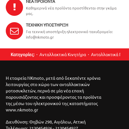
ΝΈΑ ΠΡΟΪΌΝΤΑ
Καθημερινά νέα προϊόντα προστίθενται στην γκάμα
μας.
ΤΕΧΝΙΚΉ ΥΠΟΣΤΉΡΙΞΗ
Για τεχνική υποστήριξη ηλεκτρονικό ταχυδρομείο:
info@nkmoto.gr
Κατηγορίες:
Ανταλλακτικά Κινητήρα
Ανταλλακτικά Περ
Η εταιρεία NKmoto, μετά από δεκαπέντε χρόνια
λειτουργίας στο χώρο των ανταλλακτικών
μοτοσυκλετών, περνά σε μία νέα εποχή
παρουσιάζοντας και προσφέροντας τα προϊόντα
της μέσω του ηλεκτρονικού της καταστήματος
www.nkmoto.gr
Διευθύνση: Θηβών 298, Αιγάλεω, Αττική
Τηλέφωνο: 2130454926 - 2130454927