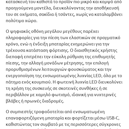
κατασκευή του καθιστά το προϊόν πιο μικρό και κομψό από
προηγούμενα μοντέλα, διευκολύνοντας την αποθήκευσή
του σε οχήματα, σακίδια ή τσάντες, χωρίς να καταλαμβάνει
πολύτιμο χώρο.
Ο ψηφιακός οθόνη μεγάλου μεγέθους παρέχει
πληροφορίες για την πίεση των ελαστικών σε πραγματικό
χρόνο, ενώ η ένδειξη μπαταρίας ενημερώνει για την
τρέχουσα κατάσταση φόρτισης. Ο διαισθητικός χρήστης
διεπαφή επιτρέπει την εύκολη ρύθμιση της επιθυμητής
πίεσης, την αλλαγή μονάδων μέτρησης, την επιλογή
προρυθμισμένων λειτουργιών φουσκώματος και την
ενεργοποίηση της ενσωματωμένης λυχνίας LED, όλα με το
πάτημα ενός κουμπιού. Η φωτεινή λυχνία LED διευκολύνει
τη χρήση της συσκευής σε σκοτεινές συνθήκες ή σε
περιβάλλον με χαμηλό φωτισμό, ιδανική για νυχτερινές
βλάβες ή πρωινές διαδρομές.
Ο συμπιεστής τροφοδοτείται από ενσωματωμένη
επαναφορτιζόμενη μπαταρία και φορτίζεται μέσω USB-C,
καθιστώντας τον συμβατό με τις περισσότερες σύγχρονες