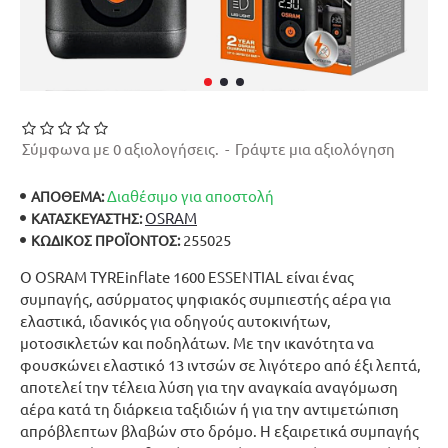
Σύμφωνα με 0 αξιολογήσεις.
-
Γράψτε μια αξιολόγηση
Διαθέσιμο για αποστολή
ΑΠΟΘΕΜΑ:
OSRAM
ΚΑΤΑΣΚΕΥΑΣΤΉΣ:
255025
ΚΩΔΙΚΌΣ ΠΡΟΪΌΝΤΟΣ:
Ο OSRAM TYREinflate 1600 ESSENTIAL είναι ένας
συμπαγής, ασύρματος ψηφιακός συμπιεστής αέρα για
ελαστικά, ιδανικός για οδηγούς αυτοκινήτων,
μοτοσικλετών και ποδηλάτων. Με την ικανότητα να
φουσκώνει ελαστικό 13 ιντσών σε λιγότερο από έξι λεπτά,
αποτελεί την τέλεια λύση για την αναγκαία αναγόμωση
αέρα κατά τη διάρκεια ταξιδιών ή για την αντιμετώπιση
απρόβλεπτων βλαβών στο δρόμο. Η εξαιρετικά συμπαγής