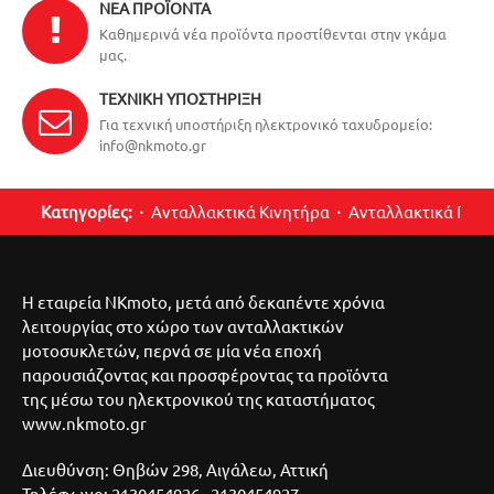
ΝΈΑ ΠΡΟΪΌΝΤΑ
Καθημερινά νέα προϊόντα προστίθενται στην γκάμα
μας.
ΤΕΧΝΙΚΉ ΥΠΟΣΤΉΡΙΞΗ
Για τεχνική υποστήριξη ηλεκτρονικό ταχυδρομείο:
info@nkmoto.gr
Κατηγορίες:
Ανταλλακτικά Κινητήρα
Ανταλλακτικά Περ
Η εταιρεία NKmoto, μετά από δεκαπέντε χρόνια
λειτουργίας στο χώρο των ανταλλακτικών
μοτοσυκλετών, περνά σε μία νέα εποχή
παρουσιάζοντας και προσφέροντας τα προϊόντα
της μέσω του ηλεκτρονικού της καταστήματος
www.nkmoto.gr
Διευθύνση: Θηβών 298, Αιγάλεω, Αττική
Τηλέφωνο: 2130454926 - 2130454927