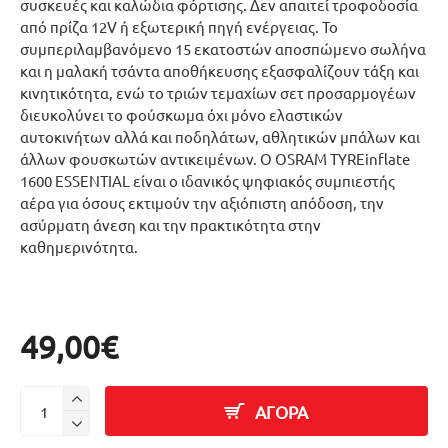
συσκευές και καλώδια φόρτισης. Δεν απαιτεί τροφοδοσία
από πρίζα 12V ή εξωτερική πηγή ενέργειας. Το
συμπεριλαμβανόμενο 15 εκατοστών αποσπώμενο σωλήνα
και η μαλακή τσάντα αποθήκευσης εξασφαλίζουν τάξη και
κινητικότητα, ενώ το τριών τεμαχίων σετ προσαρμογέων
διευκολύνει το φούσκωμα όχι μόνο ελαστικών
αυτοκινήτων αλλά και ποδηλάτων, αθλητικών μπάλων και
άλλων φουσκωτών αντικειμένων. Ο OSRAM TYREinflate
1600 ESSENTIAL είναι ο ιδανικός ψηφιακός συμπιεστής
αέρα για όσους εκτιμούν την αξιόπιστη απόδοση, την
ασύρματη άνεση και την πρακτικότητα στην
καθημερινότητα.
49,00€
ΑΓΟΡΑ