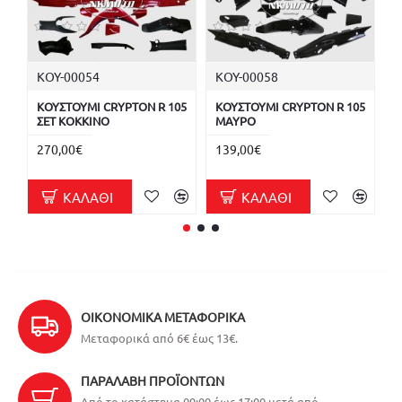
ΚΟΥ-00054
ΚΟΥ-00058
Κ
ΚΟΥΣΤΟΥΜΙ CRYPTON R 105
ΚΟΥΣΤΟΥΜΙ CRYPTON R 105
Κ
ΣΕΤ ΚΟΚΚΙΝΟ
ΜΑΥΡΟ
Κ
270,00€
139,00€
1
ΚΑΛΆΘΙ
ΚΑΛΆΘΙ
ΟΙΚΟΝΟΜΙΚΆ ΜΕΤΑΦΟΡΙΚΆ
Μεταφορικά από 6€ έως 13€.
ΠΑΡΑΛΑΒΉ ΠΡΟΪΌΝΤΩΝ
Από το κατάστημα 09:00 έως 17:00 μετά από