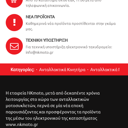
τηλεφωνική επικοινωνία.
ΝΈΑ ΠΡΟΪΌΝΤΑ
Καθημερινά νέα προϊόντα προστίθενται στην γκάμα
μας.
ΤΕΧΝΙΚΉ ΥΠΟΣΤΉΡΙΞΗ
Για τεχνική υποστήριξη ηλεκτρονικό ταχυδρομείο:
info@nkmoto.gr
Κατηγορίες:
Ανταλλακτικά Κινητήρα
Ανταλλακτικά Περ
Η εταιρεία NKmoto, μετά από δεκαπέντε χρόνια
λειτουργίας στο χώρο των ανταλλακτικών
μοτοσυκλετών, περνά σε μία νέα εποχή
παρουσιάζοντας και προσφέροντας τα προϊόντα
της μέσω του ηλεκτρονικού της καταστήματος
www.nkmoto.gr