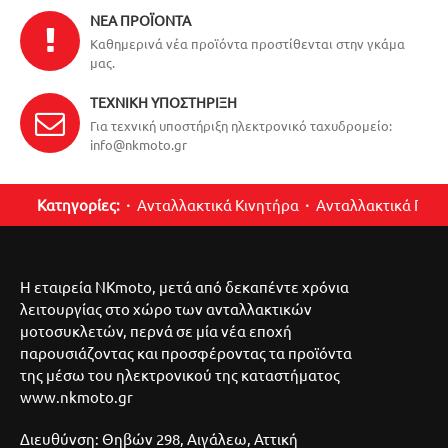
ΝΈΑ ΠΡΟΪΌΝΤΑ
Καθημερινά νέα προϊόντα προστίθενται στην γκάμα
μας.
ΤΕΧΝΙΚΉ ΥΠΟΣΤΉΡΙΞΗ
Για τεχνική υποστήριξη ηλεκτρονικό ταχυδρομείο:
info@nkmoto.gr
Κατηγορίες:
Ανταλλακτικά Κινητήρα
Ανταλλακτικά Περ
Η εταιρεία NKmoto, μετά από δεκαπέντε χρόνια
λειτουργίας στο χώρο των ανταλλακτικών
μοτοσυκλετών, περνά σε μία νέα εποχή
παρουσιάζοντας και προσφέροντας τα προϊόντα
της μέσω του ηλεκτρονικού της καταστήματος
www.nkmoto.gr
Διευθύνση: Θηβών 298, Αιγάλεω, Αττική