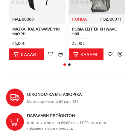
ΜΑΣ-00080
HONDA
ΠΟΔ-00071
Κ
ΜΑΣΚΑ ΠΟΔΙΑΣ WAVE 110I
ΠΟΔΙΑ ΕΣΩΤΕΡΙΚΗ WAVE
Κ
ΜΑΥΡΗ
110I
Κ
65,00€
25,00€
0
ΚΑΛΆΘΙ
ΚΑΛΆΘΙ
ΟΙΚΟΝΟΜΙΚΆ ΜΕΤΑΦΟΡΙΚΆ
Μεταφορικά από 6€ έως 13€.
ΠΑΡΑΛΑΒΉ ΠΡΟΪΌΝΤΩΝ
Από το κατάστημα 09:00 έως 17:00 μετά από
τηλεφωνική επικοινωνία.