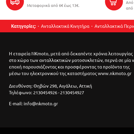
Από 
Μεταφορικά από 6€ έως 13€.
από 
Κατηγορίες:
Ανταλλακτικά Κινητήρα
Ανταλλακτικά Περ
Η εταιρεία NKmoto, μετά από δεκαπέντε χρόνια λειτουργίας
στο χώρο των ανταλλακτικών μοτοσυκλετών, περνά σε μία 
εποχή παρουσιάζοντας και προσφέροντας τα προϊόντα της
μέσω του ηλεκτρονικού της καταστήματος www.nkmoto.gr
Διευθύνση: Θηβών 298, Αιγάλεω, Αττική
Τηλέφωνο: 2130454926 - 2130454927
E-mail: info@nkmoto.gr