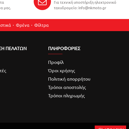
ντα
Για τεχνική υποστήριξη ηλεκτρονικό
α μας.
ταχυδρομείο: info@nkmoto.gr
στικά
Φρένα
Φίλτρα
ΣΗ ΠΕΛΑΤΩΝ
ΠΛΗΡΟΦΟΡΙΕΣ
Προφίλ
τές
Όροι χρήσης
Πολιτική απορρήτου
Τρόποι αποστολής
Τρόποι πληρωμής