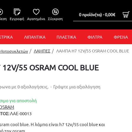
0 προϊόν(τα) - 0,00€
δεση
Εγγραφή
Αγαπημένα
Σύγκριση
ΚΤΡΙΚΑ
ΛΙΠΑΝΤΙΚΑ
ΠΛΑΣΤΙΚΑ
ΦΙΛΤΡΑ
ΦΡΕΝΑ
ΛΑΜΠΕΣ
ΛΑΜΠΑ H7 12V/55 OSRAM COOL BLUE
 Μοτοσυκλετών
 12V/55 OSRAM COOL BLUE
ωνα με 0 αξιολογήσεις.
-
Γράψτε μια αξιολόγηση
σιμο για αποστολή
OSRAM
ΛΑΕ-00013
ΤΟΣ:
ram cool blue. Η λάμπα είναι h7 12v/55 cool blue και
ό την osram.