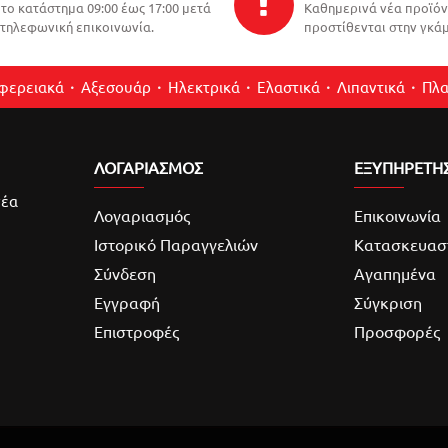
το κατάστημα 09:00 έως 17:00 μετά
Καθημερινά νέα προϊό
τηλεφωνική επικοινωνία.
προστίθενται στην γκάμ
ιφερειακά
Αξεσουάρ
Ηλεκτρικά
Ελαστικά
Λιπαντικά
Πλα
ΛΟΓΑΡΙΑΣΜΌΣ
ΕΞΥΠΗΡΕΤΗ
νέα
Λογαριασμός
Επικοινωνία
Ιστορικό Παραγγελιών
Κατασκευασ
Σύνδεση
Αγαπημένα
Εγγραφή
Σύγκριση
Επιστροφές
Προσφορές