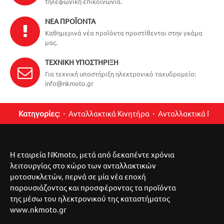
τηλεφωνική επικοινωνία.
ΝΈΑ ΠΡΟΪΌΝΤΑ
Καθημερινά νέα προϊόντα προστίθενται στην γκάμα
μας.
ΤΕΧΝΙΚΉ ΥΠΟΣΤΉΡΙΞΗ
Για τεχνική υποστήριξη ηλεκτρονικό ταχυδρομείο:
info@nkmoto.gr
Κατηγορίες:
Ανταλλακτικά Κινητήρα
Ανταλλακτικά Περ
Η εταιρεία NKmoto, μετά από δεκαπέντε χρόνια
λειτουργίας στο χώρο των ανταλλακτικών
μοτοσυκλετών, περνά σε μία νέα εποχή
παρουσιάζοντας και προσφέροντας τα προϊόντα
της μέσω του ηλεκτρονικού της καταστήματος
www.nkmoto.gr