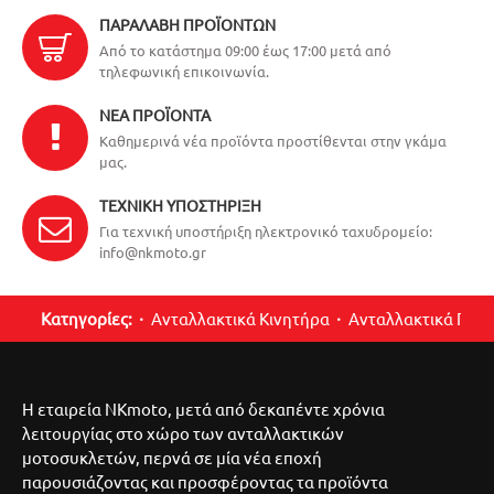
ΠΑΡΑΛΑΒΉ ΠΡΟΪΌΝΤΩΝ
Από το κατάστημα 09:00 έως 17:00 μετά από
τηλεφωνική επικοινωνία.
ΝΈΑ ΠΡΟΪΌΝΤΑ
Καθημερινά νέα προϊόντα προστίθενται στην γκάμα
μας.
ΤΕΧΝΙΚΉ ΥΠΟΣΤΉΡΙΞΗ
Για τεχνική υποστήριξη ηλεκτρονικό ταχυδρομείο:
info@nkmoto.gr
Κατηγορίες:
Ανταλλακτικά Κινητήρα
Ανταλλακτικά Περ
Η εταιρεία NKmoto, μετά από δεκαπέντε χρόνια
λειτουργίας στο χώρο των ανταλλακτικών
μοτοσυκλετών, περνά σε μία νέα εποχή
παρουσιάζοντας και προσφέροντας τα προϊόντα