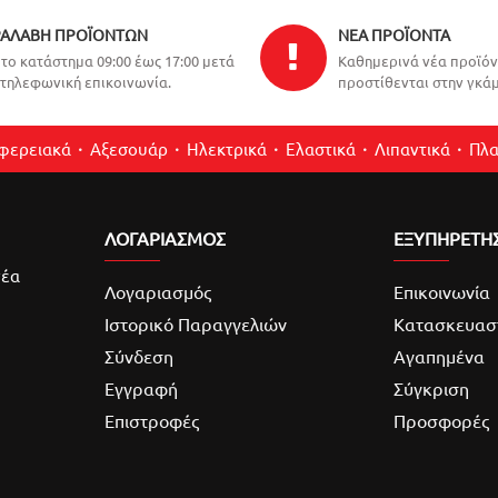
ΑΛΑΒΉ ΠΡΟΪΌΝΤΩΝ
ΝΈΑ ΠΡΟΪΌΝΤΑ
το κατάστημα 09:00 έως 17:00 μετά
Καθημερινά νέα προϊό
τηλεφωνική επικοινωνία.
προστίθενται στην γκάμ
ιφερειακά
Αξεσουάρ
Ηλεκτρικά
Ελαστικά
Λιπαντικά
Πλα
ΛΟΓΑΡΙΑΣΜΌΣ
ΕΞΥΠΗΡΕΤΗ
νέα
Λογαριασμός
Επικοινωνία
Ιστορικό Παραγγελιών
Κατασκευασ
Σύνδεση
Αγαπημένα
Εγγραφή
Σύγκριση
Επιστροφές
Προσφορές