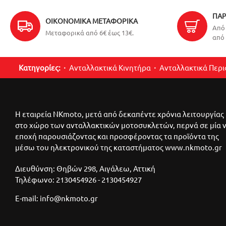
ΠΑΡ
ΟΙΚΟΝΟΜΙΚΆ ΜΕΤΑΦΟΡΙΚΆ
Από 
Μεταφορικά από 6€ έως 13€.
από 
Κατηγορίες:
Ανταλλακτικά Κινητήρα
Ανταλλακτικά Περ
Η εταιρεία NKmoto, μετά από δεκαπέντε χρόνια λειτουργίας
στο χώρο των ανταλλακτικών μοτοσυκλετών, περνά σε μία 
εποχή παρουσιάζοντας και προσφέροντας τα προϊόντα της
μέσω του ηλεκτρονικού της καταστήματος www.nkmoto.gr
Διευθύνση: Θηβών 298, Αιγάλεω, Αττική
Τηλέφωνο: 2130454926 - 2130454927
E-mail: info@nkmoto.gr