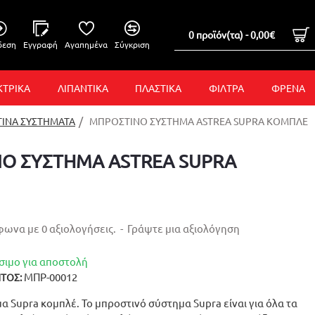
0 προϊόν(τα) - 0,00€
δεση
Εγγραφή
Αγαπημένα
Σύγκριση
ΚΤΡΙΚΑ
ΛΙΠΑΝΤΙΚΑ
ΠΛΑΣΤΙΚΑ
ΦΙΛΤΡΑ
ΦΡΕΝΑ
ΙΝΑ ΣΥΣΤΗΜΑΤΑ
ΜΠΡΟΣΤΙΝΟ ΣΥΣΤΗΜΑ ASTREA SUPRA ΚΟΜΠΛΕ
Ο ΣΥΣΤΗΜΑ ASTREA SUPRA
ωνα με 0 αξιολογήσεις.
-
Γράψτε μια αξιολόγηση
σιμο για αποστολή
ΜΠΡ-00012
ΤΟΣ:
 Supra κομπλέ. Το μπροστινό σύστημα Supra είναι για όλα τα