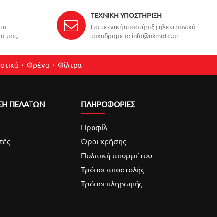
ΤΕΧΝΙΚΉ ΥΠΟΣΤΉΡΙΞΗ
ντα
Για τεχνική υποστήριξη ηλεκτρονικό
α μας.
ταχυδρομείο: info@nkmoto.gr
στικά
Φρένα
Φίλτρα
ΣΗ ΠΕΛΑΤΩΝ
ΠΛΗΡΟΦΟΡΙΕΣ
Προφίλ
τές
Όροι χρήσης
Πολιτική απορρήτου
Τρόποι αποστολής
Τρόποι πληρωμής