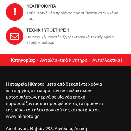
ΝΈΑ ΠΡΟΪΌΝΤΑ
Καθημερινά νέα προϊόντα προστίθενται στην γκάμα
μας.
ΤΕΧΝΙΚΉ ΥΠΟΣΤΉΡΙΞΗ
Για τεχνική υποστήριξη ηλεκτρονικό ταχυδρομείο:
info@nkmoto.gr
Κατηγορίες:
Ανταλλακτικά Κινητήρα
Ανταλλακτικά Περ
Η εταιρεία NKmoto, μετά από δεκαπέντε χρόνια
λειτουργίας στο χώρο των ανταλλακτικών
μοτοσυκλετών, περνά σε μία νέα εποχή
παρουσιάζοντας και προσφέροντας τα προϊόντα
της μέσω του ηλεκτρονικού της καταστήματος
www.nkmoto.gr
Διευθύνση: Θηβών 298, Αιγάλεω, Αττική