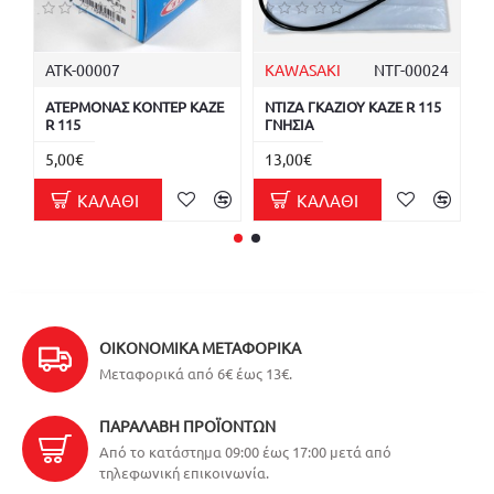
ΑΤΚ-00007
KAWASAKI
ΝΤΓ-00024
K
ΑΤΕΡΜΟΝΑΣ ΚΟΝΤΕΡ KAZE
ΝΤΙΖΑ ΓΚΑΖΙΟΥ KAZE R 115
Ν
R 115
ΓΝΗΣΙΑ
Γ
5,00€
13,00€
7
ΚΑΛΆΘΙ
ΚΑΛΆΘΙ
ΟΙΚΟΝΟΜΙΚΆ ΜΕΤΑΦΟΡΙΚΆ
Μεταφορικά από 6€ έως 13€.
ΠΑΡΑΛΑΒΉ ΠΡΟΪΌΝΤΩΝ
Από το κατάστημα 09:00 έως 17:00 μετά από
τηλεφωνική επικοινωνία.