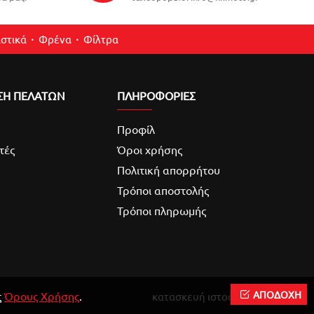
στικά
Φρένα
Φίλτρα
ΣΗ ΠΕΛΑΤΩΝ
ΠΛΗΡΟΦΟΡΙΕΣ
Προφίλ
τές
Όροι χρήσης
Πολιτική απορρήτου
Τρόποι αποστολής
Τρόποι πληρωμής
ΑΠΟΔΟΧΗ
ς
Όρους Χρήσης
.
κατασκευή ιστοσελίδας
Reweb