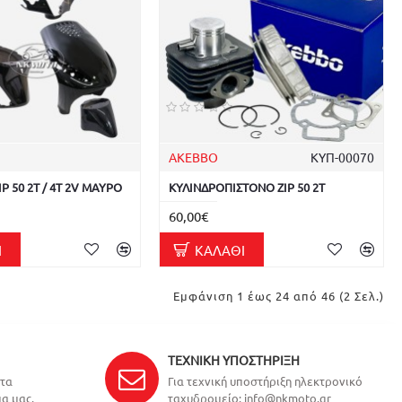
AKEBBO
ΚΥΠ-00070
P 50 2T / 4T 2V ΜΑΥΡΟ
ΚΥΛΙΝΔΡΟΠΙΣΤΟΝΟ ZIP 50 2T
60,00€
Ι
ΚΑΛΆΘΙ
Εμφάνιση 1 έως 24 από 46 (2 Σελ.)
ΤΕΧΝΙΚΉ ΥΠΟΣΤΉΡΙΞΗ
ντα
Για τεχνική υποστήριξη ηλεκτρονικό
α μας.
ταχυδρομείο: info@nkmoto.gr