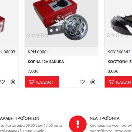
Ν-00003
ΚΡΝ-00001
ΚΟΥ-366342
ΚΟΡΝΑ 12V SAKURA
ΚΟΥΣΤΟΥΜΙ ZI
7,00€
0,00€
ΚΑΛΆΘΙ
ΚΑΛΆΘ
ΑΛΑΒΉ ΠΡΟΪΌΝΤΩΝ
ΝΈΑ ΠΡΟΪΌΝΤΑ
το κατάστημα 09:00 έως 17:00 μετά
Καθημερινά νέα προϊό
τηλεφωνική επικοινωνία.
προστίθενται στην γκάμ