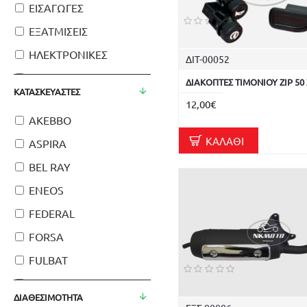
ΕΙΣΑΓΩΓΕΣ
ΕΞΑΤΜΙΣΕΙΣ
ΗΛΕΚΤΡΟΝΙΚΕΣ
ΔΙΤ-00052
ΙΜΑΝΤΕΣ
ΔΙΑΚΟΠΤΕΣ ΤΙΜΟΝΙΟΥ ZIP 50 
ΚΑΤΑΣΚΕΥΑΣΤΈΣ
ΚΑΘΡΕΦΤΕΣ
12,00€
AKEBBO
ΚΑΜΠΑΝΕΣ
ΚΑΛΆΘΙ
ASPIRA
ΚΑΡΜΠΥΡΑΤΕΡ
BEL RAY
ΚΟΡΝΕΣ
ENEOS
ΚΟΥΣΤΟΥΜΙΑ
FEDERAL
ΚΥΛΙΝΔΡΟΠΙΣΤΟΝΑ
FORSA
ΛΙΠΑΝΤΙΚΑ
FULBAT
ΜΑΝΙΒΕΛΕΣ
OXFORD
ΜΙΖΕΣ
ΔΙΑΘΕΣΙΜΌΤΗΤΑ
PIAGGIO