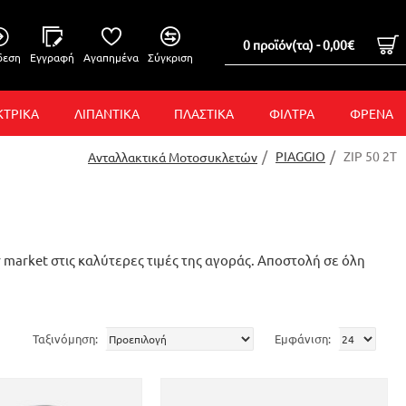
0 προϊόν(τα) - 0,00€
δεση
Εγγραφή
Αγαπημένα
Σύγκριση
ΚΤΡΙΚΑ
ΛΙΠΑΝΤΙΚΑ
ΠΛΑΣΤΙΚΑ
ΦΙΛΤΡΑ
ΦΡΕΝΑ
PIAGGIO
ZIP 50 2T
Ανταλλακτικά Μοτοσυκλετών
er market στις καλύτερες τιμές της αγοράς. Αποστολή σε όλη
Ταξινόμηση:
Εμφάνιση: