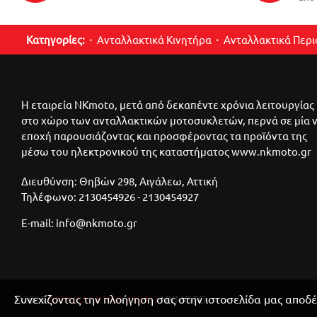
Κατηγορίες:
Ανταλλακτικά Κινητήρα
Ανταλλακτικά Περ
Η εταιρεία NKmoto, μετά από δεκαπέντε χρόνια λειτουργίας
στο χώρο των ανταλλακτικών μοτοσυκλετών, περνά σε μία 
εποχή παρουσιάζοντας και προσφέροντας τα προϊόντα της
μέσω του ηλεκτρονικού της καταστήματος www.nkmoto.gr
Διευθύνση: Θηβών 298, Αιγάλεω, Αττική
Τηλέφωνο: 2130454926 - 2130454927
E-mail: info@nkmoto.gr
Συνεχίζοντας την πλοήγηση σας στην ιστοσελίδα μας αποδέ
©2025
ΑΝΤΑΛΛΑΚΤΙΚΑ ΜΟΤΟ
ΝΚΜΟΤΟ