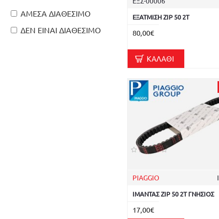
ΕΞΣ-00006
ΜΠΑΤΑΡΙΕΣ
ΑΜΕΣΑ ΔΙΑΘΕΣΙΜΟ
RMS
ΕΞΑΤΜΙΣΗ ZIP 50 2T
ΠΗΝΙΟΦΟΡΟΙ
ΔΕΝ ΕΙΝΑΙ ΔΙΑΘΕΣΙΜΟ
80,00€
SKYRICH
ΡΟΥΛΕΜΑΝ
X-BRAKE
ΣΙΑΓΩΝΕΣ
ΚΑΛΆΘΙ
SHAPEHEART
ΣΤΡΟΦΑΛΟΙ
ΤΡΟΜΠΕΣ ΛΑΔΙΟΥ
ΦΛΑΝΤΖΟΚΟΛΛΑ
PIAGGIO
ΙΜΑΝΤΑΣ ZIP 50 2T ΓΝΗΣΙΟΣ
17,00€