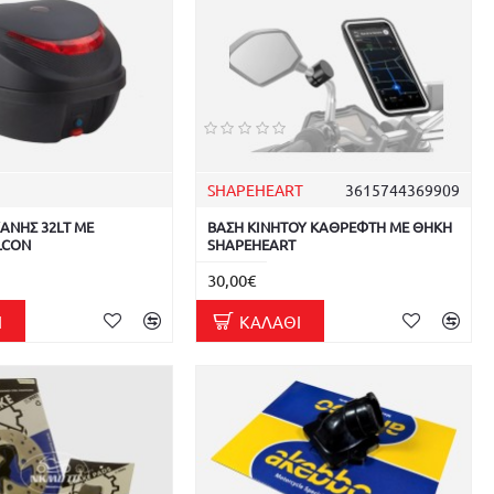
SHAPEHEART
3615744369909
ΑΝΗΣ 32LT ΜΕ
ΒΑΣΗ ΚΙΝΗΤΟΥ ΚΑΘΡΕΦΤΗ ΜΕ ΘΗΚΗ
LCON
SHAPEHEART
30,00€
Ι
ΚΑΛΆΘΙ