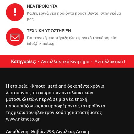
ΝΈΑ ΠΡΟΪΌΝΤΑ
Καθημερινά νέα προϊόντα προστίθενται στην γκάμα
μας.
ΤΕΧΝΙΚΉ ΥΠΟΣΤΉΡΙΞΗ
Για τεχνική υποστήριξη ηλεκτρονικό ταχυδρομείο:
info@nkmoto.gr
Κατηγορίες:
Ανταλλακτικά Κινητήρα
Ανταλλακτικά Περ
Η εταιρεία NKmoto, μετά από δεκαπέντε χρόνια
λειτουργίας στο χώρο των ανταλλακτικών
μοτοσυκλετών, περνά σε μία νέα εποχή
παρουσιάζοντας και προσφέροντας τα προϊόντα
της μέσω του ηλεκτρονικού της καταστήματος
www.nkmoto.gr
Διευθύνση: Θηβών 298, Αιγάλεω, Αττική