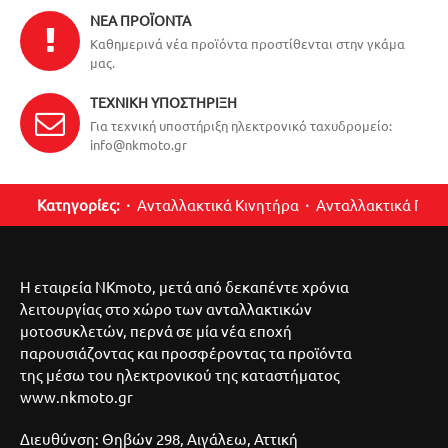
ΝΈΑ ΠΡΟΪΌΝΤΑ
Καθημερινά νέα προϊόντα προστίθενται στην γκάμα
μας.
ΤΕΧΝΙΚΉ ΥΠΟΣΤΉΡΙΞΗ
Για τεχνική υποστήριξη ηλεκτρονικό ταχυδρομείο:
info@nkmoto.gr
Κατηγορίες:
Ανταλλακτικά Κινητήρα
Ανταλλακτικά Περ
Η εταιρεία NKmoto, μετά από δεκαπέντε χρόνια
λειτουργίας στο χώρο των ανταλλακτικών
μοτοσυκλετών, περνά σε μία νέα εποχή
παρουσιάζοντας και προσφέροντας τα προϊόντα
της μέσω του ηλεκτρονικού της καταστήματος
www.nkmoto.gr
Διευθύνση: Θηβών 298, Αιγάλεω, Αττική