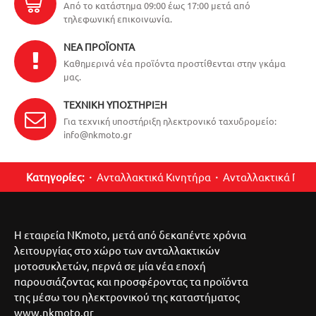
Από το κατάστημα 09:00 έως 17:00 μετά από
τηλεφωνική επικοινωνία.
ΝΈΑ ΠΡΟΪΌΝΤΑ
Καθημερινά νέα προϊόντα προστίθενται στην γκάμα
μας.
ΤΕΧΝΙΚΉ ΥΠΟΣΤΉΡΙΞΗ
Για τεχνική υποστήριξη ηλεκτρονικό ταχυδρομείο:
info@nkmoto.gr
Κατηγορίες:
Ανταλλακτικά Κινητήρα
Ανταλλακτικά Περ
Η εταιρεία NKmoto, μετά από δεκαπέντε χρόνια
λειτουργίας στο χώρο των ανταλλακτικών
μοτοσυκλετών, περνά σε μία νέα εποχή
παρουσιάζοντας και προσφέροντας τα προϊόντα
της μέσω του ηλεκτρονικού της καταστήματος
www.nkmoto.gr