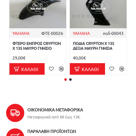
YAMAHA
ΦΤΕ-00026
YAMAHA
ποδ-00043
ΦΤΕΡΟ ΕΜΠΡΟΣ CRYPTON
ΠΟΔΙΑ CRYPTON X 135
Π
X 135 ΜΑΥΡΟ ΓΝΗΣΙΟ
ΔΕΞΙΑ ΜΑΥΡΗ ΓΝΗΣΙΑ
1
29,00€
40,00€
1
ΚΑΛΆΘΙ
ΚΑΛΆΘΙ
ΟΙΚΟΝΟΜΙΚΆ ΜΕΤΑΦΟΡΙΚΆ
Μεταφορικά από 6€ έως 13€.
ΠΑΡΑΛΑΒΉ ΠΡΟΪΌΝΤΩΝ