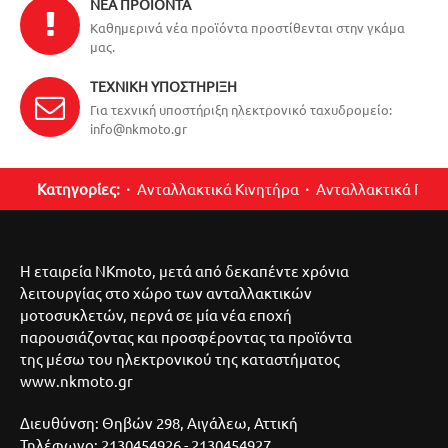
ΝΈΑ ΠΡΟΪΌΝΤΑ
Καθημερινά νέα προϊόντα προστίθενται στην γκάμα
μας.
ΤΕΧΝΙΚΉ ΥΠΟΣΤΉΡΙΞΗ
Για τεχνική υποστήριξη ηλεκτρονικό ταχυδρομείο:
info@nkmoto.gr
Κατηγορίες:
Ανταλλακτικά Κινητήρα
Ανταλλακτικά Περ
Η εταιρεία NKmoto, μετά από δεκαπέντε χρόνια
λειτουργίας στο χώρο των ανταλλακτικών
μοτοσυκλετών, περνά σε μία νέα εποχή
παρουσιάζοντας και προσφέροντας τα προϊόντα
της μέσω του ηλεκτρονικού της καταστήματος
www.nkmoto.gr
Διευθύνση: Θηβών 298, Αιγάλεω, Αττική
Τηλέφωνο: 2130454926 - 2130454927