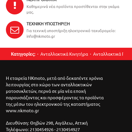
Καθημερινά νέα προϊόντα προστίθενται στην γκάμα
μας.
ΤΕΧΝΙΚΉ ΥΠΟΣΤΉΡΙΞΗ
Για τεχνική υποστήριξη ηλεκτρονικό ταχυδρομείο:
info@nkmoto.gr
Κατηγορίες:
Ανταλλακτικά Κινητήρα
Ανταλλακτικά Περ
Η εταιρεία NKmoto, μετά από δεκαπέντε χρόνια
λειτουργίας στο χώρο των ανταλλακτικών
μοτοσυκλετών, περνά σε μία νέα εποχή
παρουσιάζοντας και προσφέροντας τα προϊόντα
της μέσω του ηλεκτρονικού της καταστήματος
www.nkmoto.gr
Διευθύνση: Θηβών 298, Αιγάλεω, Αττική
Τηλέφωνο: 2130454926 - 2130454927