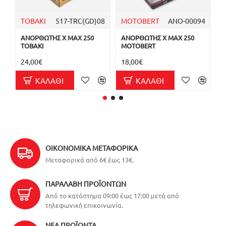
TOBAKI
517-TRC(GD)08
MOTOBERT
ΑΝΟ-00094
S
ΑΝΟΡΘΩΤΗΣ X MAX 250
ΑΝΟΡΘΩΤΗΣ X MAX 250
Α
TOBAKI
MOTOBERT
0
24,00€
18,00€
5
ΚΑΛΆΘΙ
ΚΑΛΆΘΙ
ΟΙΚΟΝΟΜΙΚΆ ΜΕΤΑΦΟΡΙΚΆ
Μεταφορικά από 6€ έως 13€.
ΠΑΡΑΛΑΒΉ ΠΡΟΪΌΝΤΩΝ
Από το κατάστημα 09:00 έως 17:00 μετά από
τηλεφωνική επικοινωνία.
ΝΈΑ ΠΡΟΪΌΝΤΑ