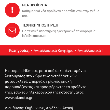
ΝΈΑ ΠΡΟΪΌΝΤΑ
Καθημερινά νέα προϊόντα προστίθενται στην γκάμα
μας.
ΤΕΧΝΙΚΉ ΥΠΟΣΤΉΡΙΞΗ
Για τεχνική υποστήριξη ηλεκτρονικό ταχυδρομείο:
info@nkmoto.gr
Κατηγορίες:
Ανταλλακτικά Κινητήρα
Ανταλλακτικά Περ
Η εταιρεία NKmoto, μετά από δεκαπέντε χρόνια
λειτουργίας στο χώρο των ανταλλακτικών
μοτοσυκλετών, περνά σε μία νέα εποχή
παρουσιάζοντας και προσφέροντας τα προϊόντα
της μέσω του ηλεκτρονικού της καταστήματος
www.nkmoto.gr
Διευθύνση: Θηβών 298, Αιγάλεω, Αττική