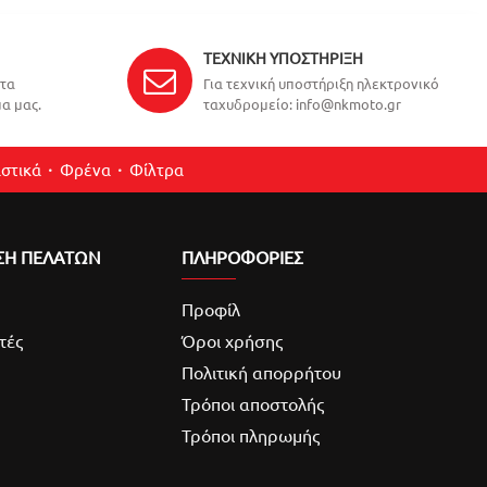
ΤΕΧΝΙΚΉ ΥΠΟΣΤΉΡΙΞΗ
ντα
Για τεχνική υποστήριξη ηλεκτρονικό
α μας.
ταχυδρομείο: info@nkmoto.gr
στικά
Φρένα
Φίλτρα
ΣΗ ΠΕΛΑΤΩΝ
ΠΛΗΡΟΦΟΡΙΕΣ
Προφίλ
τές
Όροι χρήσης
Πολιτική απορρήτου
Τρόποι αποστολής
Τρόποι πληρωμής