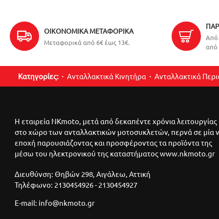
ΠΑΡ
ΟΙΚΟΝΟΜΙΚΆ ΜΕΤΑΦΟΡΙΚΆ
Από 
Μεταφορικά από 6€ έως 13€.
από 
Κατηγορίες:
Ανταλλακτικά Κινητήρα
Ανταλλακτικά Περ
Η εταιρεία NKmoto, μετά από δεκαπέντε χρόνια λειτουργίας
στο χώρο των ανταλλακτικών μοτοσυκλετών, περνά σε μία 
εποχή παρουσιάζοντας και προσφέροντας τα προϊόντα της
μέσω του ηλεκτρονικού της καταστήματος www.nkmoto.gr
Διευθύνση: Θηβών 298, Αιγάλεω, Αττική
Τηλέφωνο: 2130454926 - 2130454927
E-mail: info@nkmoto.gr