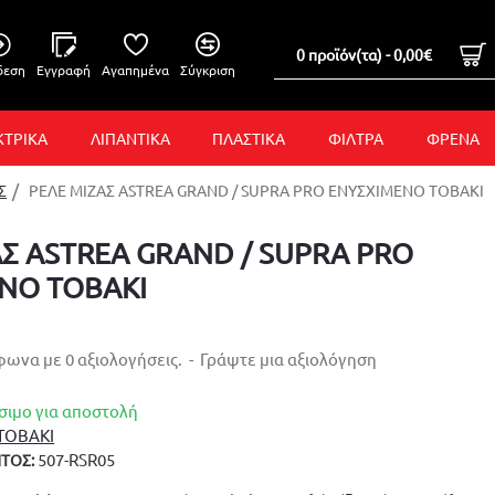
0 προϊόν(τα) - 0,00€
δεση
Εγγραφή
Αγαπημένα
Σύγκριση
ΚΤΡΙΚΑ
ΛΙΠΑΝΤΙΚΑ
ΠΛΑΣΤΙΚΑ
ΦΙΛΤΡΑ
ΦΡΕΝΑ
Σ
ΡΕΛΕ ΜΙΖΑΣ ASTREA GRAND / SUPRA PRO ΕΝΥΣΧΙΜΕΝΟ TOBAKI
ΑΣ ASTREA GRAND / SUPRA PRO
ΝΟ TOBAKI
ωνα με 0 αξιολογήσεις.
-
Γράψτε μια αξιολόγηση
σιμο για αποστολή
TOBAKI
507-RSR05
ΤΟΣ: