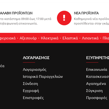
ΑΛΑΒΉ ΠΡΟΪΌΝΤΩΝ
ΝΈΑ ΠΡΟΪΌΝΤΑ
το κατάστημα 09:00 έως 17:00 μετά
Καθημερινά νέα προϊό
τηλεφωνική επικοινωνία.
προστίθενται στην γκάμ
ιφερειακά
Αξεσουάρ
Ηλεκτρικά
Ελαστικά
Λιπαντικά
Πλα
ΛΟΓΑΡΙΑΣΜΌΣ
ΕΞΥΠΗΡΕΤΗ
νέα
Λογαριασμός
Επικοινωνία
Ιστορικό Παραγγελιών
Κατασκευασ
Σύνδεση
Αγαπημένα
Εγγραφή
Σύγκριση
Επιστροφές
Προσφορές