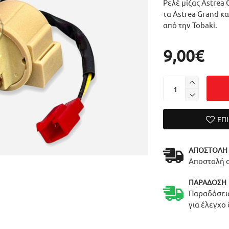
Ρελέ μίζας Astrea 
τα Astrea Grand κα
από την Tobaki.
9,00€
ΕΠ
ΑΠΟΣΤΟΛΉ
Αποστολή σ
ΠΑΡΆΔΟΣΗ
Παραδόσεις
για έλεγχο