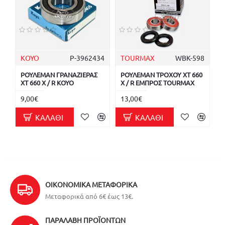
KOYO
Ρ-3962434
TOURMAX
WBK-598
ΡΟΥΛΕΜΑΝ ΓΡΑΝΑΖΙΕΡΑΣ
ΡΟΥΛΕΜΑΝ ΤΡΟΧΟΥ XT 660
XT 660 X / R KOYO
X / R ΕΜΠΡΟΣ TOURMAX
9,00€
13,00€
ΚΑΛΆΘΙ
ΚΑΛΆΘΙ
ΟΙΚΟΝΟΜΙΚΆ ΜΕΤΑΦΟΡΙΚΆ
Μεταφορικά από 6€ έως 13€.
ΠΑΡΑΛΑΒΉ ΠΡΟΪΌΝΤΩΝ