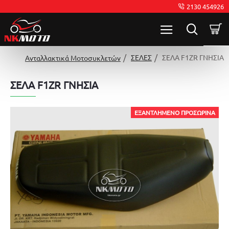
2130 454926
ΣΕΛΕΣ
ΣΕΛΑ F1ZR ΓΝΗΣΙΑ
Ανταλλακτικά Μοτοσυκλετών
ΣΕΛΑ F1ZR ΓΝΗΣΙΑ
ΕΞΑΝΤΛΗΜΈΝΟ ΠΡΟΣΩΡΙΝΆ