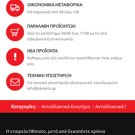
ΟΙΚΟΝΟΜΙΚΆ ΜΕΤΑΦΟΡΙΚΆ
Μεταφορικά από 6€ έως 13€.
ΠΑΡΑΛΑΒΉ ΠΡΟΪΌΝΤΩΝ
Από το κατάστημα 09:00 έως 17:00 μετά από
τηλεφωνική επικοινωνία.
ΝΈΑ ΠΡΟΪΌΝΤΑ
Καθημερινά νέα προϊόντα προστίθενται στην γκάμα
μας.
ΤΕΧΝΙΚΉ ΥΠΟΣΤΉΡΙΞΗ
Για τεχνική υποστήριξη ηλεκτρονικό ταχυδρομείο:
info@nkmoto.gr
Κατηγορίες:
Ανταλλακτικά Κινητήρα
Ανταλλακτικά Περ
Η εταιρεία NKmoto, μετά από δεκαπέντε χρόνια