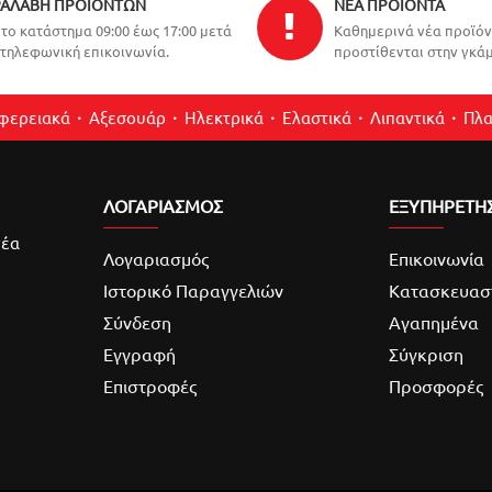
ΑΛΑΒΉ ΠΡΟΪΌΝΤΩΝ
ΝΈΑ ΠΡΟΪΌΝΤΑ
το κατάστημα 09:00 έως 17:00 μετά
Καθημερινά νέα προϊό
τηλεφωνική επικοινωνία.
προστίθενται στην γκάμ
ιφερειακά
Αξεσουάρ
Ηλεκτρικά
Ελαστικά
Λιπαντικά
Πλα
ΛΟΓΑΡΙΑΣΜΌΣ
ΕΞΥΠΗΡΕΤΗ
νέα
Λογαριασμός
Επικοινωνία
Ιστορικό Παραγγελιών
Κατασκευασ
Σύνδεση
Αγαπημένα
Εγγραφή
Σύγκριση
Επιστροφές
Προσφορές