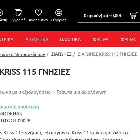
0 προϊόν(τα) - 0,00€
δεση
Εγγραφή
Αγαπημένα
Σύγκριση
ΚΤΡΙΚΑ
ΛΙΠΑΝΤΙΚΑ
ΠΛΑΣΤΙΚΑ
ΦΙΛΤΡΑ
ΦΡΕΝΑ
ΣΙΑΓΩΝΕΣ
ΣΙΑΓΩΝΕΣ KRISS 115 ΓΝΗΣΙΕΣ
λακτικά Μοτοσυκλετών
KRISS 115 ΓΝΗΣΙΕΣ
ωνα με 0 αξιολογήσεις.
-
Γράψτε μια αξιολόγηση
σιμο για αποστολή
MODENAS
ΣΙΤ-00028
ΤΟΣ:
Kriss 115 γνήσιες. Η σιαγώνες Kriss 115 είναι για όλα τα
5 και είναι γνήσιες. Κατασκευάζονται από την Modenas.