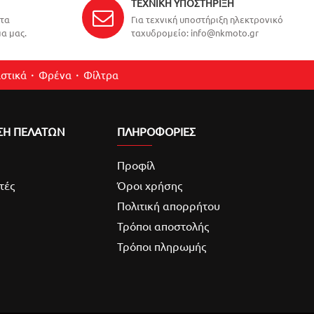
ΤΕΧΝΙΚΉ ΥΠΟΣΤΉΡΙΞΗ
ντα
Για τεχνική υποστήριξη ηλεκτρονικό
α μας.
ταχυδρομείο: info@nkmoto.gr
στικά
Φρένα
Φίλτρα
ΣΗ ΠΕΛΑΤΩΝ
ΠΛΗΡΟΦΟΡΙΕΣ
Προφίλ
τές
Όροι χρήσης
Πολιτική απορρήτου
Τρόποι αποστολής
Τρόποι πληρωμής