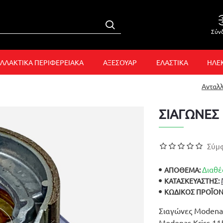
Σύν
ΛΛΑΚΤΙΚΑ ΠΕΡΙΦΕΡΕΙΑΚΑ
ΑΞΕΣΟΥΑΡ
ΕΛΑΣΤΙΚΑ
ΗΛΕ
Ανταλ
ΣΙΑΓΩΝΕΣ 
Σύμφ
Διαθέ
ΑΠΟΘΕΜΑ:
ΚΑΤΑΣΚΕΥΑΣΤΉΣ:
ΚΩΔΙΚΌΣ ΠΡΟΪΌΝ
Σιαγώνες Modenas 
Modenas Kriss 11