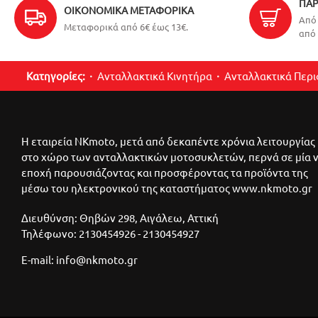
ΠΑΡ
ΟΙΚΟΝΟΜΙΚΆ ΜΕΤΑΦΟΡΙΚΆ
Από 
Μεταφορικά από 6€ έως 13€.
από 
Κατηγορίες:
Ανταλλακτικά Κινητήρα
Ανταλλακτικά Περ
Η εταιρεία NKmoto, μετά από δεκαπέντε χρόνια λειτουργίας
στο χώρο των ανταλλακτικών μοτοσυκλετών, περνά σε μία 
εποχή παρουσιάζοντας και προσφέροντας τα προϊόντα της
μέσω του ηλεκτρονικού της καταστήματος www.nkmoto.gr
Διευθύνση: Θηβών 298, Αιγάλεω, Αττική
Τηλέφωνο: 2130454926 - 2130454927
E-mail: info@nkmoto.gr