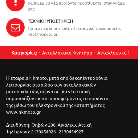
Καθημερινά νέα προϊόντα προστίθενται στην γκάμα
μας.
ΤΕΧΝΙΚΉ ΥΠΟΣΤΉΡΙΞΗ
Για τεχνική υποστήριξη ηλεκτρονικό ταχυδρομείο:
info@nkmoto.gr
Κατηγορίες:
Ανταλλακτικά Κινητήρα
Ανταλλακτικά Περ
Η εταιρεία NKmoto, μετά από δεκαπέντε χρόνια
λειτουργίας στο χώρο των ανταλλακτικών
μοτοσυκλετών, περνά σε μία νέα εποχή
παρουσιάζοντας και προσφέροντας τα προϊόντα
της μέσω του ηλεκτρονικού της καταστήματος
www.nkmoto.gr
Διευθύνση: Θηβών 298, Αιγάλεω, Αττική
Τηλέφωνο: 2130454926 - 2130454927