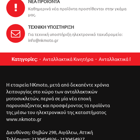
ΝΈΑ ΠΡΟΪΌΝΤΑ
Καθημερινά νέα προϊόντα προστίθενται στην γκάμα
μας.
ΤΕΧΝΙΚΉ ΥΠΟΣΤΉΡΙΞΗ
Για τεχνική υποστήριξη ηλεκτρονικό ταχυδρομείο:
info@nkmoto.gr
Κατηγορίες:
Ανταλλακτικά Κινητήρα
Ανταλλακτικά Περ
Η εταιρεία NKmoto, μετά από δεκαπέντε χρόνια
λειτουργίας στο χώρο των ανταλλακτικών
μοτοσυκλετών, περνά σε μία νέα εποχή
παρουσιάζοντας και προσφέροντας τα προϊόντα
της μέσω του ηλεκτρονικού της καταστήματος
www.nkmoto.gr
Διευθύνση: Θηβών 298, Αιγάλεω, Αττική
Τηλέφωνο: 2130454926 - 2130454927