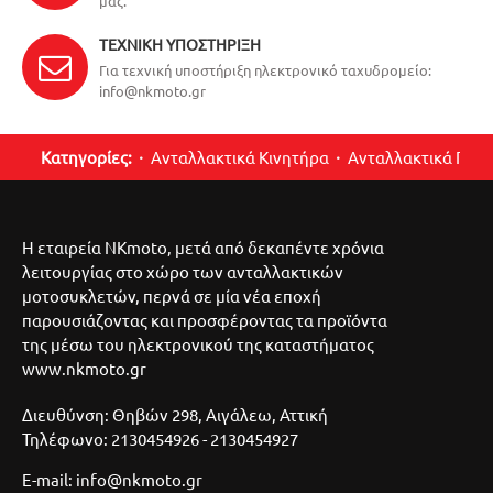
μας.
ΤΕΧΝΙΚΉ ΥΠΟΣΤΉΡΙΞΗ
Για τεχνική υποστήριξη ηλεκτρονικό ταχυδρομείο:
info@nkmoto.gr
Κατηγορίες:
Ανταλλακτικά Κινητήρα
Ανταλλακτικά Περ
Η εταιρεία NKmoto, μετά από δεκαπέντε χρόνια
λειτουργίας στο χώρο των ανταλλακτικών
μοτοσυκλετών, περνά σε μία νέα εποχή
παρουσιάζοντας και προσφέροντας τα προϊόντα
της μέσω του ηλεκτρονικού της καταστήματος
www.nkmoto.gr
Διευθύνση: Θηβών 298, Αιγάλεω, Αττική
Τηλέφωνο: 2130454926 - 2130454927
E-mail: info@nkmoto.gr