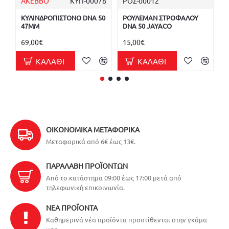
AKEBBO
ΚΥΠ-00078
ΡΟΣ-00012
ΚΥΛΙΝΔΡΟΠΙΣΤΟΝΟ DNA 50
ΡΟΥΛΕΜΑΝ ΣΤΡΟΦΑΛΟΥ
Κ
47MM
DNA 50 JAYACO
A
69,00€
15,00€
3
ΚΑΛΆΘΙ
ΚΑΛΆΘΙ
ΟΙΚΟΝΟΜΙΚΆ ΜΕΤΑΦΟΡΙΚΆ
Μεταφορικά από 6€ έως 13€.
ΠΑΡΑΛΑΒΉ ΠΡΟΪΌΝΤΩΝ
Από το κατάστημα 09:00 έως 17:00 μετά από
τηλεφωνική επικοινωνία.
ΝΈΑ ΠΡΟΪΌΝΤΑ
Καθημερινά νέα προϊόντα προστίθενται στην γκάμα