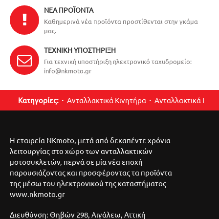
ΝΈΑ ΠΡΟΪΌΝΤΑ
Καθημερινά νέα προϊόντα προστίθενται στην γκάμα
μας.
ΤΕΧΝΙΚΉ ΥΠΟΣΤΉΡΙΞΗ
Για τεχνική υποστήριξη ηλεκτρονικό ταχυδρομείο:
info@nkmoto.gr
Κατηγορίες:
Ανταλλακτικά Κινητήρα
Ανταλλακτικά Περ
Η εταιρεία NKmoto, μετά από δεκαπέντε χρόνια
λειτουργίας στο χώρο των ανταλλακτικών
μοτοσυκλετών, περνά σε μία νέα εποχή
παρουσιάζοντας και προσφέροντας τα προϊόντα
της μέσω του ηλεκτρονικού της καταστήματος
www.nkmoto.gr
Διευθύνση: Θηβών 298, Αιγάλεω, Αττική