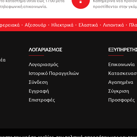
το κατάστημα 09:00 έως 17:00 μετά
Καθημερινά νέα προϊό
τηλεφωνική επικοινωνία.
προστίθενται στην γκάμ
ιφερειακά
Αξεσουάρ
Ηλεκτρικά
Ελαστικά
Λιπαντικά
Πλα
ΛΟΓΑΡΙΑΣΜΌΣ
ΕΞΥΠΗΡΕΤΗ
νέα
Λογαριασμός
Επικοινωνία
Ιστορικό Παραγγελιών
Κατασκευασ
Σύνδεση
Αγαπημένα
Εγγραφή
Σύγκριση
Επιστροφές
Προσφορές
χεστε την χρήση cookies, την πολιτική απορρήτου μας και του