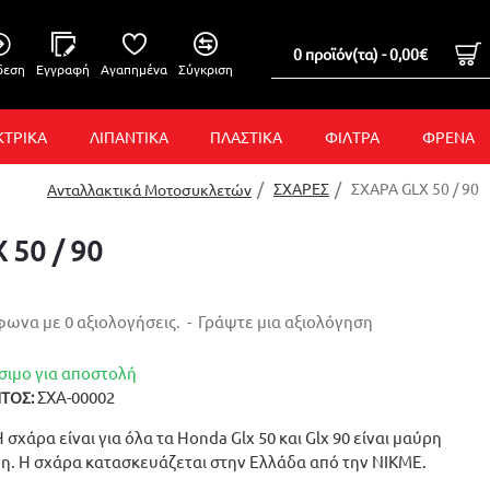
0 προϊόν(τα) - 0,00€
δεση
Εγγραφή
Αγαπημένα
Σύγκριση
ΚΤΡΙΚΑ
ΛΙΠΑΝΤΙΚΑ
ΠΛΑΣΤΙΚΑ
ΦΙΛΤΡΑ
ΦΡΕΝΑ
ΣΧΑΡΕΣ
ΣΧΑΡΑ GLX 50 / 90
Ανταλλακτικά Μοτοσυκλετών
 50 / 90
ωνα με 0 αξιολογήσεις.
-
Γράψτε μια αξιολόγηση
σιμο για αποστολή
ΣΧΑ-00002
ΤΟΣ:
Η σχάρα είναι για όλα τα Honda Glx 50 και Glx 90 είναι μαύρη
η. Η σχάρα κατασκευάζεται στην Ελλάδα από την NIKME.