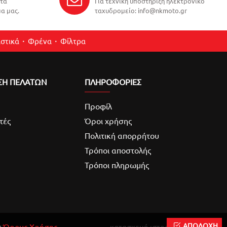
ντα
Για τεχνική υποστήριξη ηλεκτρονικό
α μας.
ταχυδρομείο: info@nkmoto.gr
στικά
Φρένα
Φίλτρα
ΣΗ ΠΕΛΑΤΩΝ
ΠΛΗΡΟΦΟΡΙΕΣ
Προφίλ
τές
Όροι χρήσης
Πολιτική απορρήτου
Τρόποι αποστολής
Τρόποι πληρωμής
ΑΠΟΔΟΧΗ
ς
Όρους Χρήσης
.
κατασκευή ιστοσελίδας
Reweb