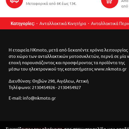
Από 
Μεταφορικά από 6€ έως 13€.
από 
Κατηγορίες:
Ανταλλακτικά Κινητήρα
Ανταλλακτικά Περ
Η εταιρεία NKmoto, μετά από δεκαπέντε χρόνια λειτουργίας
στο χώρο των ανταλλακτικών μοτοσυκλετών, περνά σε μία 
εποχή παρουσιάζοντας και προσφέροντας τα προϊόντα της
μέσω του ηλεκτρονικού της καταστήματος www.nkmoto.gr
Διευθύνση: Θηβών 298, Αιγάλεω, Αττική
Τηλέφωνο: 2130454926 - 2130454927
E-mail: info@nkmoto.gr
Συνεχίζοντας την πλοήγηση σας στην ιστοσελίδα μας αποδέ
©2025
ΑΝΤΑΛΛΑΚΤΙΚΑ ΜΟΤΟ
ΝΚΜΟΤΟ