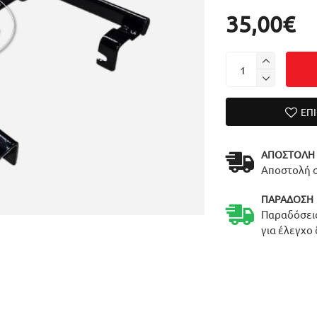
35,00€
ΕΠ
ΑΠΟΣΤΟΛΉ
Αποστολή σ
ΠΑΡΆΔΟΣΗ
Παραδόσεις
για έλεγχο