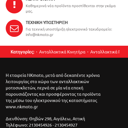
Καθημερινά νέα προϊόντα προστίθενται στην γκάμα
μας.
ΤΕΧΝΙΚΉ ΥΠΟΣΤΉΡΙΞΗ
Για τεχνική υποστήριξη ηλεκτρονικό ταχυδρομείο:
info@nkmoto.gr
Κατηγορίες:
Ανταλλακτικά Κινητήρα
Ανταλλακτικά Περ
Η εταιρεία NKmoto, μετά από δεκαπέντε χρόνια
λειτουργίας στο χώρο των ανταλλακτικών
μοτοσυκλετών, περνά σε μία νέα εποχή
παρουσιάζοντας και προσφέροντας τα προϊόντα
της μέσω του ηλεκτρονικού της καταστήματος
www.nkmoto.gr
Διευθύνση: Θηβών 298, Αιγάλεω, Αττική
Τηλέφωνο: 2130454926 - 2130454927