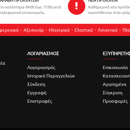
ΑΛΑΒΉ ΠΡΟΪΌΝΤΩΝ
ΝΈΑ ΠΡΟΪΌΝΤΑ
το κατάστημα 09:00 έως 17:00 μετά
Καθημερινά νέα προϊό
τηλεφωνική επικοινωνία.
προστίθενται στην γκάμ
ιφερειακά
Αξεσουάρ
Ηλεκτρικά
Ελαστικά
Λιπαντικά
Πλα
ΛΟΓΑΡΙΑΣΜΌΣ
ΕΞΥΠΗΡΕΤΗ
νέα
Λογαριασμός
Επικοινωνία
Ιστορικό Παραγγελιών
Κατασκευασ
Σύνδεση
Αγαπημένα
Εγγραφή
Σύγκριση
Επιστροφές
Προσφορές