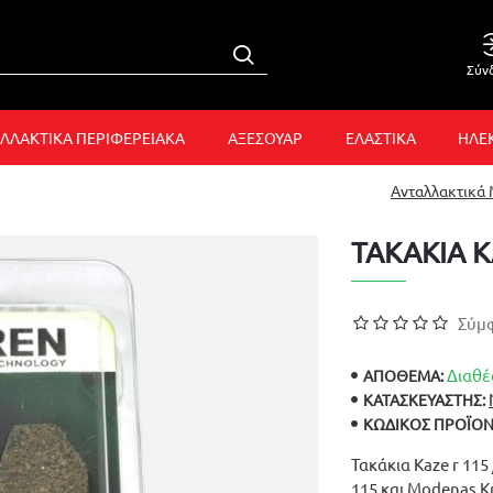
Σύν
ΛΛΑΚΤΙΚΑ ΠΕΡΙΦΕΡΕΙΑΚΑ
ΑΞΕΣΟΥΑΡ
ΕΛΑΣΤΙΚΑ
ΗΛΕ
Ανταλλακτικά
ΤΑΚΑΚΙΑ K
Σύμφ
Διαθέ
ΑΠΟΘΕΜΑ:
ΚΑΤΑΣΚΕΥΑΣΤΉΣ:
ΚΩΔΙΚΌΣ ΠΡΟΪΌΝ
Τακάκια Kaze r 115 
115 και Modenas K