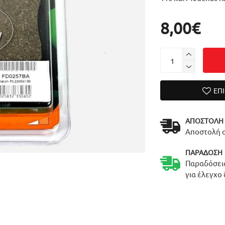
8,00€
ΕΠ
ΑΠΟΣΤΟΛΉ
Αποστολή σ
ΠΑΡΆΔΟΣΗ
Παραδόσεις
για έλεγχο