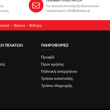
ΤΕΧΝΙΚΉ ΥΠΟΣΤΉΡΙΞΗ
ντα
Για τεχνική υποστήριξη ηλεκτρονικό
α μας.
ταχυδρομείο: info@nkmoto.gr
στικά
Φρένα
Φίλτρα
ΣΗ ΠΕΛΑΤΩΝ
ΠΛΗΡΟΦΟΡΙΕΣ
Προφίλ
τές
Όροι χρήσης
Πολιτική απορρήτου
Τρόποι αποστολής
Τρόποι πληρωμής