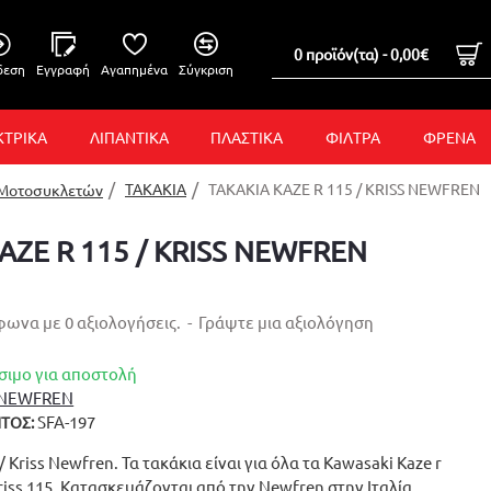
0 προϊόν(τα) - 0,00€
δεση
Εγγραφή
Αγαπημένα
Σύγκριση
ΚΤΡΙΚΑ
ΛΙΠΑΝΤΙΚΑ
ΠΛΑΣΤΙΚΑ
ΦΙΛΤΡΑ
ΦΡΕΝΑ
ΤΑΚΑΚΙΑ
ΤΑΚΑΚΙΑ KAZE R 115 / KRISS NEWFREN
 Μοτοσυκλετών
AZE R 115 / KRISS NEWFREN
ωνα με 0 αξιολογήσεις.
-
Γράψτε μια αξιολόγηση
σιμο για αποστολή
NEWFREN
SFA-197
ΤΟΣ:
/ Kriss Newfren. Τα τακάκια είναι για όλα τα Kawasaki Kaze r
riss 115. Κατασκευάζονται από την Newfren στην Ιταλία.