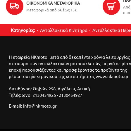
ΠΑΡ
ΟΙΚΟΝΟΜΙΚΆ ΜΕΤΑΦΟΡΙΚΆ
Από 
Μεταφορικά από 6€ έως 13€.
από 
Κατηγορίες:
Ανταλλακτικά Κινητήρα
Ανταλλακτικά Περ
Η εταιρεία NKmoto, μετά από δεκαπέντε χρόνια λειτουργίας
στο χώρο των ανταλλακτικών μοτοσυκλετών, περνά σε μία 
εποχή παρουσιάζοντας και προσφέροντας τα προϊόντα της
μέσω του ηλεκτρονικού της καταστήματος www.nkmoto.gr
Διευθύνση: Θηβών 298, Αιγάλεω, Αττική
Τηλέφωνο: 2130454926 - 2130454927
E-mail: info@nkmoto.gr