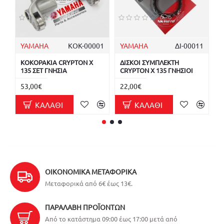
YAMAHA
ΚΟΚ-00001
YAMAHA
ΔΙ-00011
ΚΟΚΟΡΑΚΙΑ CRYPTON X
ΔΙΣΚΟΙ ΣΥΜΠΛΕΚΤΗ
Κ
135 ΣΕΤ ΓΝΗΣΙΑ
CRYPTON X 135 ΓΝΗΣΙΟΙ
Γ
53,00€
22,00€
1
ΚΑΛΆΘΙ
ΚΑΛΆΘΙ
ΟΙΚΟΝΟΜΙΚΆ ΜΕΤΑΦΟΡΙΚΆ
Μεταφορικά από 6€ έως 13€.
ΠΑΡΑΛΑΒΉ ΠΡΟΪΌΝΤΩΝ
Από το κατάστημα 09:00 έως 17:00 μετά από