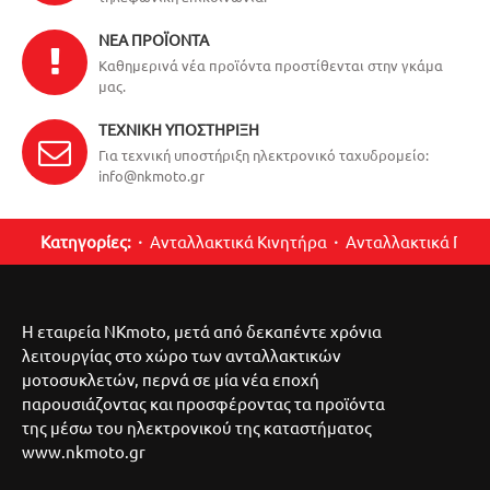
ΝΈΑ ΠΡΟΪΌΝΤΑ
Καθημερινά νέα προϊόντα προστίθενται στην γκάμα
μας.
ΤΕΧΝΙΚΉ ΥΠΟΣΤΉΡΙΞΗ
Για τεχνική υποστήριξη ηλεκτρονικό ταχυδρομείο:
info@nkmoto.gr
Κατηγορίες:
Ανταλλακτικά Κινητήρα
Ανταλλακτικά Περ
Η εταιρεία NKmoto, μετά από δεκαπέντε χρόνια
λειτουργίας στο χώρο των ανταλλακτικών
μοτοσυκλετών, περνά σε μία νέα εποχή
παρουσιάζοντας και προσφέροντας τα προϊόντα
της μέσω του ηλεκτρονικού της καταστήματος
www.nkmoto.gr