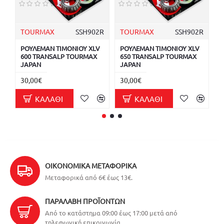
TOURMAX
SSH902R
TOURMAX
SSH902R
ΡΟΥΛΕΜΑΝ ΤΙΜΟΝΙΟΥ XLV
ΡΟΥΛΕΜΑΝ ΤΙΜΟΝΙΟΥ XLV
Τ
600 TRANSALP TOURMAX
650 TRANSALP TOURMAX
Κ
JAPAN
JAPAN
T
30,00€
30,00€
1
ΚΑΛΆΘΙ
ΚΑΛΆΘΙ
ΟΙΚΟΝΟΜΙΚΆ ΜΕΤΑΦΟΡΙΚΆ
Μεταφορικά από 6€ έως 13€.
ΠΑΡΑΛΑΒΉ ΠΡΟΪΌΝΤΩΝ
Από το κατάστημα 09:00 έως 17:00 μετά από
τηλεφωνική επικοινωνία.