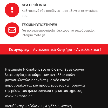
ΝΈΑ ΠΡΟΪΌΝΤΑ
Καθημερινά νέα προϊόντα προστίθενται στην γκάμα
μας.
ΤΕΧΝΙΚΉ ΥΠΟΣΤΉΡΙΞΗ
Για τεχνική υποστήριξη ηλεκτρονικό ταχυδρομείο:
info@nkmoto.gr
Κατηγορίες:
Ανταλλακτικά Κινητήρα
Ανταλλακτικά Περ
Η εταιρεία NKmoto, μετά από δεκαπέντε χρόνια
λειτουργίας στο χώρο των ανταλλακτικών
μοτοσυκλετών, περνά σε μία νέα εποχή
παρουσιάζοντας και προσφέροντας τα προϊόντα
της μέσω του ηλεκτρονικού της καταστήματος
www.nkmoto.gr
Διευθύνση: Θηβών 298, Αιγάλεω, Αττική