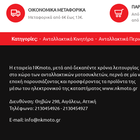
ΠΑΡ
ΟΙΚΟΝΟΜΙΚΆ ΜΕΤΑΦΟΡΙΚΆ
Από 
Μεταφορικά από 6€ έως 13€.
από 
Κατηγορίες:
Ανταλλακτικά Κινητήρα
Ανταλλακτικά Περ
Η εταιρεία NKmoto, μετά από δεκαπέντε χρόνια λειτουργίας
στο χώρο των ανταλλακτικών μοτοσυκλετών, περνά σε μία 
εποχή παρουσιάζοντας και προσφέροντας τα προϊόντα της
μέσω του ηλεκτρονικού της καταστήματος www.nkmoto.gr
Διευθύνση: Θηβών 298, Αιγάλεω, Αττική
Τηλέφωνο: 2130454926 - 2130454927
E-mail: info@nkmoto.gr