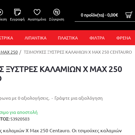
0 προϊόν(τα) - 0,00€
δεση
Εγγραφή
Αγαπημένα
Σύγκριση
ΚΤΡΙΚΑ
ΛΙΠΑΝΤΙΚΑ
ΠΛΑΣΤΙΚΑ
ΦΙΛΤΡΑ
ΦΡΕΝΑ
 MAX 250
ΤΣΙΜΟΥΧΕΣ ΞΥΣΤΡΕΣ ΚΑΛΑΜΙΩΝ X MAX 250 CENTAURO
Σ ΞΥΣΤΡΕΣ ΚΑΛΑΜΙΩΝ X MAX 250
O
ωνα με 0 αξιολογήσεις.
-
Γράψτε μια αξιολόγηση
σιμο για αποστολή
53920503
ΤΟΣ:
ς καλαμιών X Max 250 Centauro. Οι τσιμούχες καλαμιών