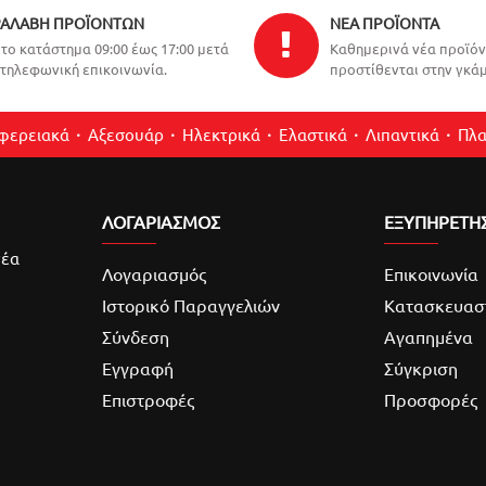
ΑΛΑΒΉ ΠΡΟΪΌΝΤΩΝ
ΝΈΑ ΠΡΟΪΌΝΤΑ
το κατάστημα 09:00 έως 17:00 μετά
Καθημερινά νέα προϊό
τηλεφωνική επικοινωνία.
προστίθενται στην γκάμ
ιφερειακά
Αξεσουάρ
Ηλεκτρικά
Ελαστικά
Λιπαντικά
Πλα
ΛΟΓΑΡΙΑΣΜΌΣ
ΕΞΥΠΗΡΕΤΗ
νέα
Λογαριασμός
Επικοινωνία
Ιστορικό Παραγγελιών
Κατασκευασ
Σύνδεση
Αγαπημένα
Εγγραφή
Σύγκριση
Επιστροφές
Προσφορές