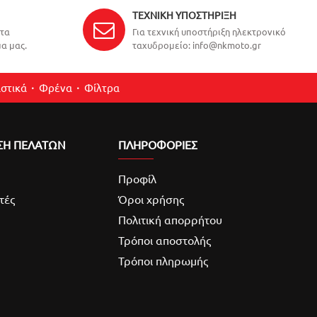
ΤΕΧΝΙΚΉ ΥΠΟΣΤΉΡΙΞΗ
ντα
Για τεχνική υποστήριξη ηλεκτρονικό
α μας.
ταχυδρομείο: info@nkmoto.gr
στικά
Φρένα
Φίλτρα
ΣΗ ΠΕΛΑΤΩΝ
ΠΛΗΡΟΦΟΡΙΕΣ
Προφίλ
τές
Όροι χρήσης
Πολιτική απορρήτου
Τρόποι αποστολής
Τρόποι πληρωμής