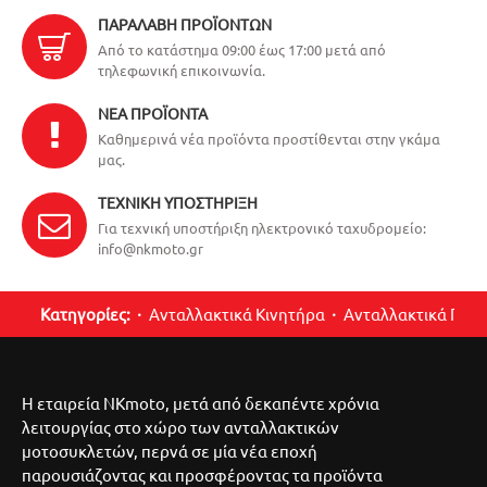
ΠΑΡΑΛΑΒΉ ΠΡΟΪΌΝΤΩΝ
Από το κατάστημα 09:00 έως 17:00 μετά από
τηλεφωνική επικοινωνία.
ΝΈΑ ΠΡΟΪΌΝΤΑ
Καθημερινά νέα προϊόντα προστίθενται στην γκάμα
μας.
ΤΕΧΝΙΚΉ ΥΠΟΣΤΉΡΙΞΗ
Για τεχνική υποστήριξη ηλεκτρονικό ταχυδρομείο:
info@nkmoto.gr
Κατηγορίες:
Ανταλλακτικά Κινητήρα
Ανταλλακτικά Περ
Η εταιρεία NKmoto, μετά από δεκαπέντε χρόνια
λειτουργίας στο χώρο των ανταλλακτικών
μοτοσυκλετών, περνά σε μία νέα εποχή
παρουσιάζοντας και προσφέροντας τα προϊόντα