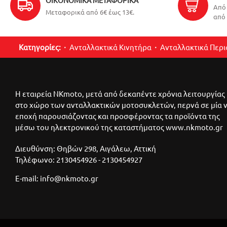
Από 
Μεταφορικά από 6€ έως 13€.
από 
Κατηγορίες:
Ανταλλακτικά Κινητήρα
Ανταλλακτικά Περ
Η εταιρεία NKmoto, μετά από δεκαπέντε χρόνια λειτουργίας
στο χώρο των ανταλλακτικών μοτοσυκλετών, περνά σε μία 
εποχή παρουσιάζοντας και προσφέροντας τα προϊόντα της
μέσω του ηλεκτρονικού της καταστήματος www.nkmoto.gr
Διευθύνση: Θηβών 298, Αιγάλεω, Αττική
Τηλέφωνο: 2130454926 - 2130454927
E-mail: info@nkmoto.gr