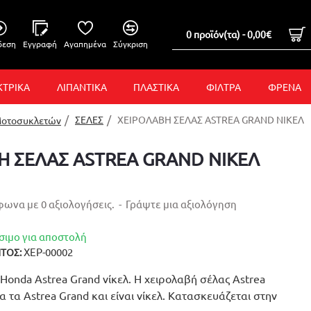
0 προϊόν(τα) - 0,00€
δεση
Εγγραφή
Αγαπημένα
Σύγκριση
ΚΤΡΙΚΑ
ΛΙΠΑΝΤΙΚΑ
ΠΛΑΣΤΙΚΑ
ΦΙΛΤΡΑ
ΦΡΕΝΑ
ΣΕΛΕΣ
ΧΕΙΡΟΛΑΒΗ ΣΕΛΑΣ ASTREA GRAND ΝΙΚΕΛ
Μοτοσυκλετών
Η ΣΕΛΑΣ ASTREA GRAND ΝΙΚΕΛ
ωνα με 0 αξιολογήσεις.
-
Γράψτε μια αξιολόγηση
σιμο για αποστολή
ΧΕΡ-00002
ΤΟΣ:
Honda Astrea Grand νίκελ. Η χειρολαβή σέλας Astrea
λα τα Astrea Grand και είναι νίκελ. Κατασκευάζεται στην