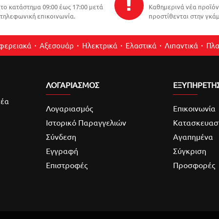
το κατάστημα 09:00 έως 17:00 μετά
Καθημερινά νέα προϊό
τηλεφωνική επικοινωνία.
προστίθενται στην γκάμ
ιφερειακά
Αξεσουάρ
Ηλεκτρικά
Ελαστικά
Λιπαντικά
Πλα
ΛΟΓΑΡΙΑΣΜΌΣ
ΕΞΥΠΗΡΕΤΗ
νέα
Λογαριασμός
Επικοινωνία
Ιστορικό Παραγγελιών
Κατασκευασ
Σύνδεση
Αγαπημένα
Εγγραφή
Σύγκριση
Επιστροφές
Προσφορές