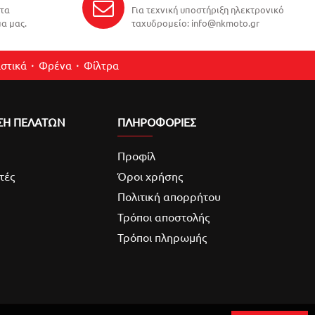
ντα
Για τεχνική υποστήριξη ηλεκτρονικό
α μας.
ταχυδρομείο: info@nkmoto.gr
στικά
Φρένα
Φίλτρα
ΣΗ ΠΕΛΑΤΩΝ
ΠΛΗΡΟΦΟΡΙΕΣ
Προφίλ
τές
Όροι χρήσης
Πολιτική απορρήτου
Τρόποι αποστολής
Τρόποι πληρωμής