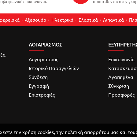
τηλεφωνική επικοινωνία.
προστίθενται στην γκάμ
ιφερειακά
Αξεσουάρ
Ηλεκτρικά
Ελαστικά
Λιπαντικά
Πλα
ΛΟΓΑΡΙΑΣΜΌΣ
ΕΞΥΠΗΡΕΤΗ
νέα
Λογαριασμός
Επικοινωνία
Ιστορικό Παραγγελιών
Κατασκευασ
Σύνδεση
Αγαπημένα
Εγγραφή
Σύγκριση
Επιστροφές
Προσφορές
χεστε την χρήση cookies, την πολιτική απορρήτου μας και του