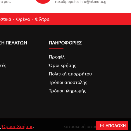
α μας.
ταχυδρομείο: info@nkmoto.gr
στικά
Φρένα
Φίλτρα
ΣΗ ΠΕΛΑΤΩΝ
ΠΛΗΡΟΦΟΡΙΕΣ
Προφίλ
τές
Όροι χρήσης
Πολιτική απορρήτου
Τρόποι αποστολής
Τρόποι πληρωμής
ΑΠΟΔΟΧΗ
ς
Όρους Χρήσης
.
κατασκευή ιστοσελίδας
Reweb