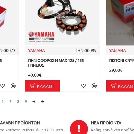
Ν-00073
YAMAHA
ΠΗΝ-00099
YAMAHA
5
ΠΗΝΙΟΦΟΡΟΣ N MAX 125 / 155
ΠΙΣΤΟΝΙ CRY
ΓΝΗΣΙΟΣ
29,00€
49,00€
ΚΑΛΆΘΙ
ΚΑΛΆΘ
6
7
8
9
ΑΛΑΒΉ ΠΡΟΪΌΝΤΩΝ
ΝΈΑ ΠΡΟΪΌΝΤΑ
το κατάστημα 09:00 έως 17:00 μετά
Καθημερινά νέα προϊό