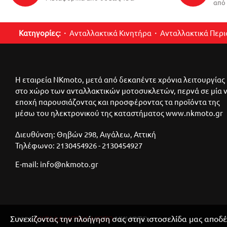
από 
ΠΟΔΙΕΣ ΜΕΣΑΙΕΣ
ΠΟΛΛΑΠΛΑΣΙΑΣΤΕΣ
Κατηγορίες:
Ανταλλακτικά Κινητήρα
Ανταλλακτικά Περ
ΡΕΓΟΥΛΑΤΟΡΟΙ
ΑΛΥΣΙΔΑΣ
ΡΕΖΕΡΒΟΥΑΡ
Η εταιρεία NKmoto, μετά από δεκαπέντε χρόνια λειτουργίας
ΡΕΛΕ ΜΙΖΑΣ
στο χώρο των ανταλλακτικών μοτοσυκλετών, περνά σε μία 
ΡΟΥΛΕΜΑΝ
εποχή παρουσιάζοντας και προσφέροντας τα προϊόντα της
μέσω του ηλεκτρονικού της καταστήματος www.nkmoto.gr
ΣΤΡΟΦΑΛΟΥ
ΣΕΛΕΣ
Διευθύνση: Θηβών 298, Αιγάλεω, Αττική
Τηλέφωνο: 2130454926 - 2130454927
ΣΙΑΓΩΝΕΣ
E-mail: info@nkmoto.gr
ΣΙΑΓΩΝΕΣ
ΦΥΓΟΚΕΝΤΡΙΚΟΥ
ΣΤΑΥΡΟΙ
ΣΤΡΟΦΑΛΟΙ
Συνεχίζοντας την πλοήγηση σας στην ιστοσελίδα μας αποδέ
©2025
ΑΝΤΑΛΛΑΚΤΙΚΑ ΜΟΤΟ
ΝΚΜΟΤΟ