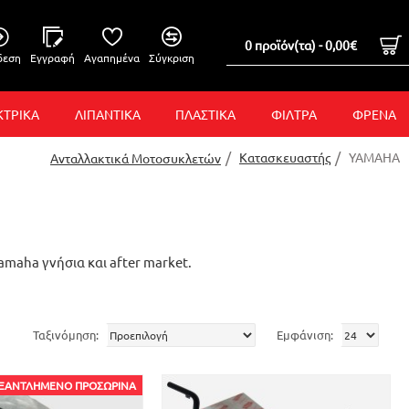
0 προϊόν(τα) - 0,00€
δεση
Εγγραφή
Αγαπημένα
Σύγκριση
ΚΤΡΙΚΑ
ΛΙΠΑΝΤΙΚΑ
ΠΛΑΣΤΙΚΑ
ΦΙΛΤΡΑ
ΦΡΕΝΑ
Κατασκευαστής
YAMAHA
Ανταλλακτικά Μοτοσυκλετών
aha γνήσια και after market.
Ταξινόμηση:
Εμφάνιση:
ΞΑΝΤΛΗΜΈΝΟ ΠΡΟΣΩΡΙΝΆ