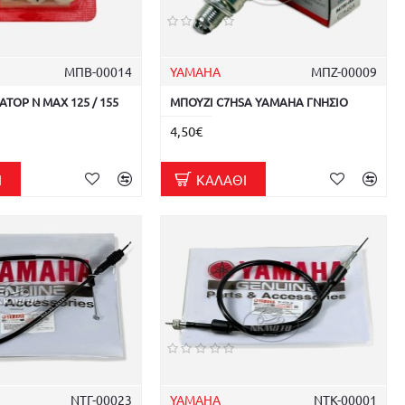
ΜΠΒ-00014
YAMAHA
ΜΠΖ-00009
ΑΤΟΡ N MAX 125 / 155
ΜΠΟΥΖΙ C7HSA YAMAHA ΓΝΗΣΙΟ
4,50€
Ι
ΚΑΛΆΘΙ
ΝΤΓ-00023
YAMAHA
ΝΤΚ-00001