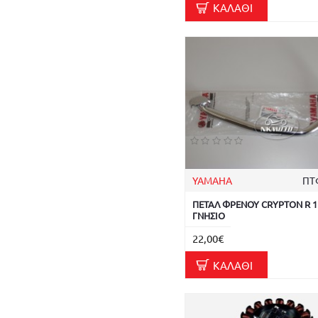
ΚΟΚΟΡΑΚΙΑ
ΚΑΛΆΘΙ
ΡΕΖΕΡΒΟΥΑΡ
ΚΟΝΤΕΡ
ΡΕΛΕ ΜΙΖΑΣ
ΚΥΛΙΝΔΡΟΙ
ΡΟΥΛΕΜΑΝ
ΚΥΛΙΝΔΡΟΠΙΣΤΟΝΑ
ΣΕΛΕΣ
ΛΑΣΤΙΧΑ ΤΑΜΠΟΥΡΟΥ
ΣΙΑΓΩΝΕΣ
ΛΕΒΙΕ ΤΑΧΥΤΗΤΩΝ
ΣΤΑΝ
ΜΑΝΕΤΕΣ ΦΡΕΝΟΥ
ΣΤΑΥΡΟΙ
ΜΑΝΙΒΕΛΕΣ
YAMAHA
ΠΤ
ΣΤΡΟΦΑΛΟΙ
ΜΑΣΚΕΣ ΠΟΔΙΑΣ
ΠΕΤΑΛ ΦΡΕΝΟΥ CRYPTON R 1
ΤΑΚΑΚΙΑ
ΓΝΗΣΙΟ
ΜΑΣΚΕΣ ΦΑΝΑΡΙΩΝ
ΤΕΝΤΩΤΗΡΕΣ
22,00€
ΜΠΙΕΛΕΣ
ΤΙΜΟΝΙΑ
ΚΑΛΆΘΙ
ΜΠΙΛΙΕΣ ΒΑΡΙΑΤΟΡ
ΤΡΟΜΠΕΣ ΛΑΔΙΟΥ
ΜΠΟΥΖΙ
ΤΣΙΜΟΥΧΕΣ
ΝΤΙΖΕΣ ΓΚΑΖΙΟΥ