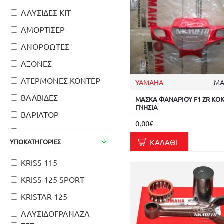
ΑΛΥΣΙΔΕΣ ΚΙΤ
ΑΜΟΡΤΙΣΕΡ
ΑΝΟΡΘΩΤΕΣ
ΑΞΟΝΕΣ
ΑΤΕΡΜΟΝΕΣ ΚΟΝΤΕΡ
YAMAHA
ΜΑ
ΒΑΛΒΙΔΕΣ
ΜΑΣΚΑ ΦΑΝΑΡΙΟΥ F1 ZR ΚΟ
ΓΝΗΣΙΑ
ΒΑΡΙΑΤΟΡ
0,00€
ΒΑΣΕΙΣ
ΚΑΛΆΘΙ
ΥΠΟΚΑΤΗΓΟΡΊΕΣ
ΓΛΥΣΤΡΕΣ
KRISS 115
ΓΡΑΝΑΖΙΕΡΕΣ
KRISS 125 SPORT
ΔΙΑΚΟΠΤΕΣ
KRISTAR 125
ΔΙΣΚΟΙ ΣΥΜΠΛΕΚΤΗ
ΑΛΥΣΙΔΟΓΡΑΝΑΖΑ
ΔΙΣΚΟΠΛΑΚΕΣ