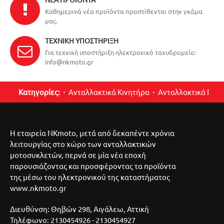
Καθημερινά νέα προϊόντα προστίθενται στην γκάμα
μας.
ΤΕΧΝΙΚΉ ΥΠΟΣΤΉΡΙΞΗ
Για τεχνική υποστήριξη ηλεκτρονικό ταχυδρομείο:
info@nkmoto.gr
Κατηγορίες:
Ανταλλακτικά Κινητήρα
Ανταλλακτικά Περ
Η εταιρεία NKmoto, μετά από δεκαπέντε χρόνια
λειτουργίας στο χώρο των ανταλλακτικών
μοτοσυκλετών, περνά σε μία νέα εποχή
παρουσιάζοντας και προσφέροντας τα προϊόντα
της μέσω του ηλεκτρονικού της καταστήματος
www.nkmoto.gr
Διευθύνση: Θηβών 298, Αιγάλεω, Αττική
Τηλέφωνο: 2130454926 - 2130454927