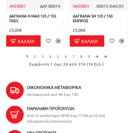
AKEBBO
ΔΑΓ-00014
AKEBBO
00015-DAG-01
ΔΑΓΚΑΝΑ N MAX 125 / 155
ΔΑΓΚΑΝΑ SH 125 / 150
ΠΙΣΩ
ΕΜΠΡΟΣ
25,00€
25,00€
ΚΑΛΆΘΙ
ΚΑΛΆΘΙ
1
2
3
4
5
6
7
8
9
Εμφάνιση 1 έως 24 από 316 (14 Σελ.)
ΟΙΚΟΝΟΜΙΚΆ ΜΕΤΑΦΟΡΙΚΆ
Μεταφορικά από 6€ έως 13€.
ΠΑΡΑΛΑΒΉ ΠΡΟΪΌΝΤΩΝ
Από το κατάστημα 09:00 έως 17:00 μετά από
τηλεφωνική επικοινωνία.
ΝΈΑ ΠΡΟΪΌΝΤΑ