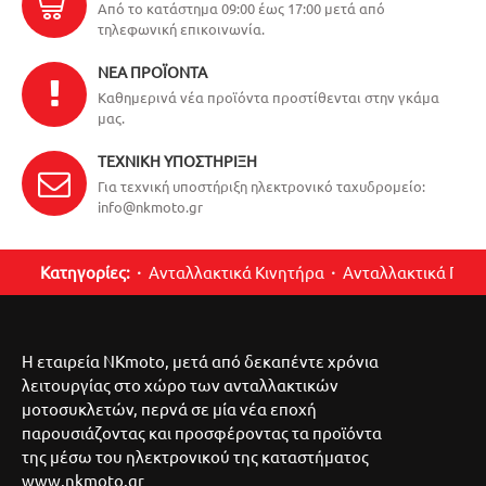
Από το κατάστημα 09:00 έως 17:00 μετά από
τηλεφωνική επικοινωνία.
ΝΈΑ ΠΡΟΪΌΝΤΑ
Καθημερινά νέα προϊόντα προστίθενται στην γκάμα
μας.
ΤΕΧΝΙΚΉ ΥΠΟΣΤΉΡΙΞΗ
Για τεχνική υποστήριξη ηλεκτρονικό ταχυδρομείο:
info@nkmoto.gr
Κατηγορίες:
Ανταλλακτικά Κινητήρα
Ανταλλακτικά Περ
Η εταιρεία NKmoto, μετά από δεκαπέντε χρόνια
λειτουργίας στο χώρο των ανταλλακτικών
μοτοσυκλετών, περνά σε μία νέα εποχή
παρουσιάζοντας και προσφέροντας τα προϊόντα
της μέσω του ηλεκτρονικού της καταστήματος
www.nkmoto.gr