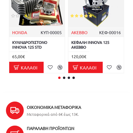
HONDA
ΚΥΠ-00005
AKEBBO
ΚΕΦ-00016
ΚΥΛΙΝΔΡΟΠΙΣΤΟΝΟ
ΚΕΦΑΛΗ INNOVA 125
Τ
INNOVA 125 STD
AKEBBO
I
65,00€
120,00€
5
ΚΑΛΆΘΙ
ΚΑΛΆΘΙ
ΟΙΚΟΝΟΜΙΚΆ ΜΕΤΑΦΟΡΙΚΆ
Μεταφορικά από 6€ έως 13€.
ΠΑΡΑΛΑΒΉ ΠΡΟΪΌΝΤΩΝ