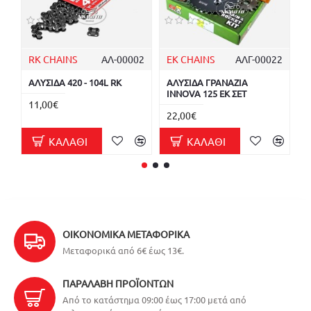
RK CHAINS
ΑΛ-00002
EK CHAINS
ΑΛΓ-00022
F
ΑΛΥΣΙΔΑ 420 - 104L RK
ΑΛΥΣΙΔΑ ΓΡΑΝΑΖΙΑ
Α
INNOVA 125 EK ΣΕΤ
I
11,00€
22,00€
2
ΚΑΛΆΘΙ
ΚΑΛΆΘΙ
ΟΙΚΟΝΟΜΙΚΆ ΜΕΤΑΦΟΡΙΚΆ
Μεταφορικά από 6€ έως 13€.
ΠΑΡΑΛΑΒΉ ΠΡΟΪΌΝΤΩΝ
Από το κατάστημα 09:00 έως 17:00 μετά από