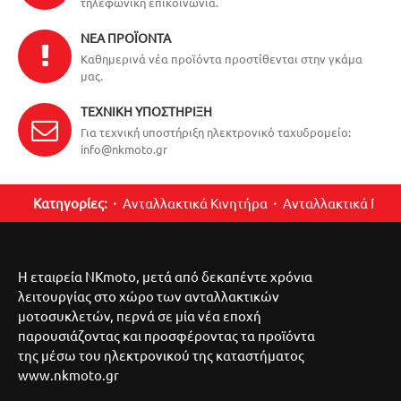
τηλεφωνική επικοινωνία.
ΝΈΑ ΠΡΟΪΌΝΤΑ
Καθημερινά νέα προϊόντα προστίθενται στην γκάμα
μας.
ΤΕΧΝΙΚΉ ΥΠΟΣΤΉΡΙΞΗ
Για τεχνική υποστήριξη ηλεκτρονικό ταχυδρομείο:
info@nkmoto.gr
Κατηγορίες:
Ανταλλακτικά Κινητήρα
Ανταλλακτικά Περ
Η εταιρεία NKmoto, μετά από δεκαπέντε χρόνια
λειτουργίας στο χώρο των ανταλλακτικών
μοτοσυκλετών, περνά σε μία νέα εποχή
παρουσιάζοντας και προσφέροντας τα προϊόντα
της μέσω του ηλεκτρονικού της καταστήματος
www.nkmoto.gr