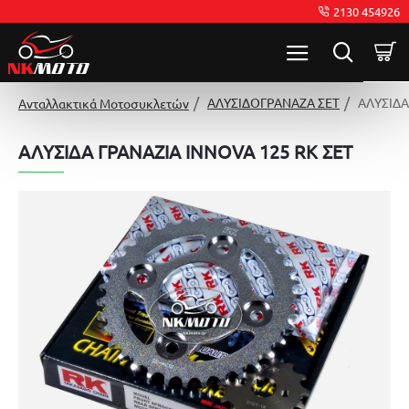
2130 454926
ΑΛΥΣΙΔΟΓΡΑΝΑΖΑ ΣΕΤ
ΑΛΥΣΙΔΑ
Ανταλλακτικά Μοτοσυκλετών
ΑΛΥΣΙΔΑ ΓΡΑΝΑΖΙΑ INNOVA 125 RK ΣΕΤ