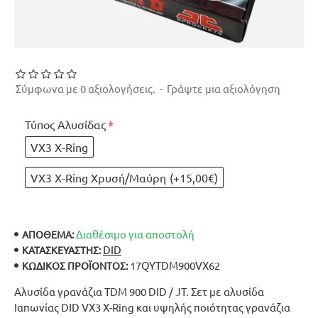
Σύμφωνα με 0 αξιολογήσεις.
-
Γράψτε μια αξιολόγηση
Τύπος Αλυσίδας
VX3 X-Ring
VX3 X-Ring Χρυσή/Μαύρη
(+15,00€)
Διαθέσιμο για αποστολή
ΑΠΟΘΕΜΑ:
DID
ΚΑΤΑΣΚΕΥΑΣΤΉΣ:
17QYTDM900VX62
ΚΩΔΙΚΌΣ ΠΡΟΪΌΝΤΟΣ:
Αλυσίδα γρανάζια TDM 900 DID / JT. Σετ με αλυσίδα
Ιαπωνίας DID VX3 X-Ring και υψηλής ποιότητας γρανάζια