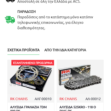
Αποστολή σε όλη την Ελλάδα με ACS.
ΠΑΡΆΔΟΣΗ
Παραδόσεις από το κατάστημα μόνο κατόπιν
τηλεφωνικής επικοινωνίας, για έλεγχο
διαθεσιμότητας.
ΣΧΕΤΙΚΆ ΠΡΟΪΌΝΤΑ
ΑΠΌ ΤΗΝ ΊΔΙΑ ΚΑΤΗΓΟΡΊΑ
ΕΞΑΝΤΛΗΜΈΝΟ ΠΡΟΣΩΡΙΝΆ
RK CHAINS
ΑΛΓ-00010
RK CHAINS
ΑΛ-00012
ΑΛΥΣΙΔΑ ΓΡΑΝΑΖΙΑ TDM
ΑΛΥΣΙΔΑ 525KRO - 118 O
900 RK
RING RK